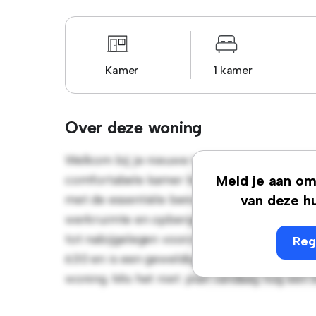
Kamer
1 kamer
Over deze woning
Welkom bij je nieuwe toevluchtsoord in Rue 
comfortabele kamer biedt een rustige en per
Meld je aan om 
met de essentiële benodigdheden voor je g
van deze hu
werkruimte en opbergmogelijkheden. Dankzij
tot nabijgelegen voorzieningen en attractie
Reg
630 en is een geweldige optie voor mensen 
woning. Mis het niet: plan vandaag nog een 