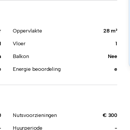
r
Oppervlakte
28 m²
1
Vloer
1
a
Balkon
Nee
e
Energie beoordeling
e
0
Nutsvoorzieningen
€ 300
-
Huurperiode
-