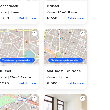
Schaarbeek
Brussel
Kamer
|
1 kamer
Kamer
|
90 m²
|
1 kamer
€ 750
€ 650
Bekijk meer
Bekijk meer
Brussel
Sint Joost Ten Node
Kamer
|
350 m²
|
1 kamer
Kamer
|
1 kamer
€ 595
€ 500
Bekijk meer
Bekijk meer