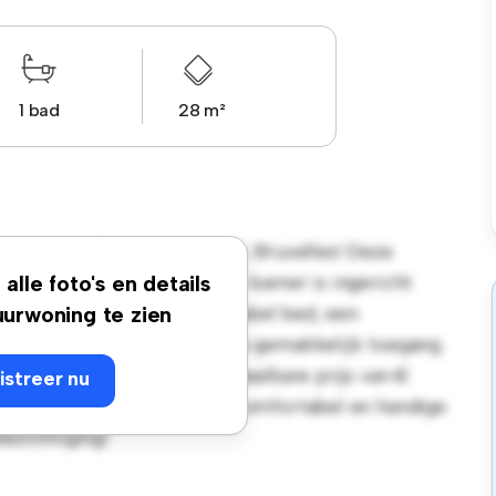
1 bad
28 m²
des Deux Eglises, 22, 1000, Bruxelles! Deze
soonlijke leefruimte. Deze kamer is ingericht
alle foto's en details
emak en biedt een comfortabel bed, een
urwoning te zien
 de gunstige ligging heb je gemakkelijk toegang
s. Deze kamer heeft een betaalbare prijs van €
istreer nu
die op zoek zijn naar een comfortabel en handige
bezichtiging!