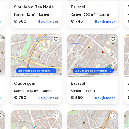
Sint Joost Ten Node
Brussel
Kamer
|
12 m²
|
1 kamer
Kamer
|
500 m²
|
1 kamer
€ 550
€ 745
r
Bekijk meer
Bekijk meer
Oudergem
Brussel
Kamer
|
600 m²
|
1 kamer
Kamer
|
1 kamer
€ 750
€ 650
r
Bekijk meer
Bekijk meer