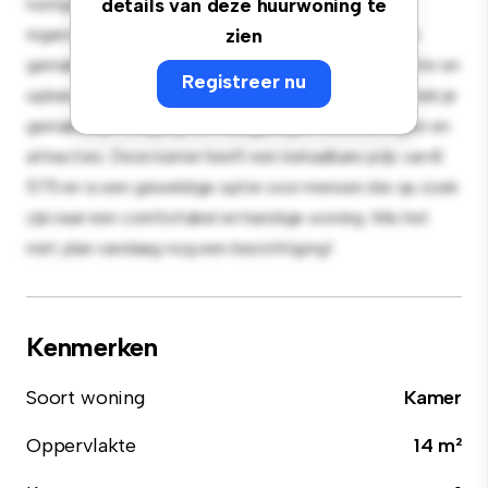
rustige en persoonlijke leefruimte. Deze kamer is
details van deze huurwoning te
ingericht met de essentiële benodigdheden voor je
zien
gemak en biedt een comfortabel bed, een werkruimte en
Registreer nu
opbergmogelijkheden. Dankzij de gunstige ligging heb je
gemakkelijk toegang tot nabijgelegen voorzieningen en
attracties. Deze kamer heeft een betaalbare prijs van €
575 en is een geweldige optie voor mensen die op zoek
zijn naar een comfortabel en handige woning. Mis het
niet: plan vandaag nog een bezichtiging!
Kenmerken
Soort woning
Kamer
Oppervlakte
14 m²