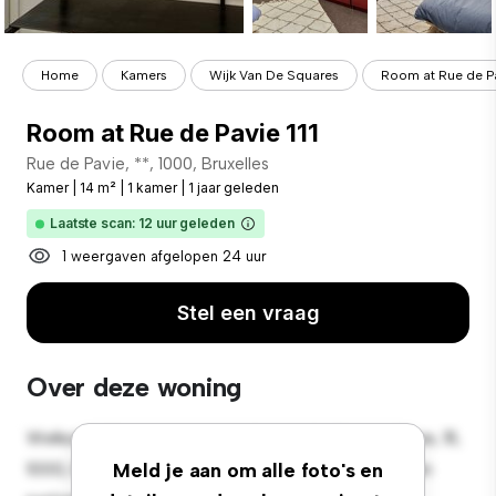
Home
Kamers
Wijk Van De Squares
Room at Rue de Pa
Room at Rue de Pavie 111
Rue de Pavie, **, 1000, Bruxelles
Kamer
|
14 m²
|
1 kamer
|
1 jaar geleden
Laatste scan: 12 uur geleden
1 weergaven afgelopen 24 uur
Stel een vraag
Over deze woning
Welkom bij je nieuwe toevluchtsoord in Rue de Pavie, 111,
1000, Bruxelles! Deze comfortabele kamer biedt een
Meld je aan om alle foto's en