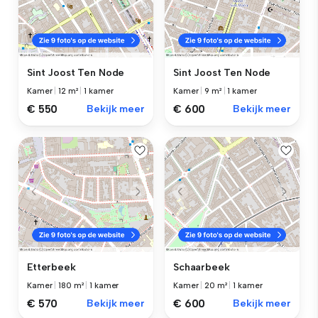
Sint Joost Ten Node
Sint Joost Ten Node
Kamer
|
12 m²
|
1 kamer
Kamer
|
9 m²
|
1 kamer
€ 550
Bekijk meer
€ 600
Bekijk meer
Etterbeek
Schaarbeek
Kamer
|
180 m²
|
1 kamer
Kamer
|
20 m²
|
1 kamer
€ 570
Bekijk meer
€ 600
Bekijk meer