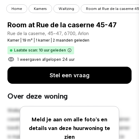
Home
Kamers
Waltzing
Room at Rue de la caserne 4
Room at Rue de la caserne 45-47
Rue de la caserne, 45-47, 6700, Arlon
Kamer
|
19 m²
|
1 kamer
|
2 maanden geleden
Laatste scan: 10 uur geleden
1 weergaven afgelopen 24 uur
Stel een vraag
Over deze woning
Welkom bij je nieuwe toevluchtsoord in Rue de la
caserne, 45-47, 6700, Arlon! Deze comfortabele kamer
Meld je aan om alle foto's en
biedt een rustige en persoonlijke leefruimte. Deze kamer
details van deze huurwoning te
is ingericht met de essentiële benodigdheden voor je
zien