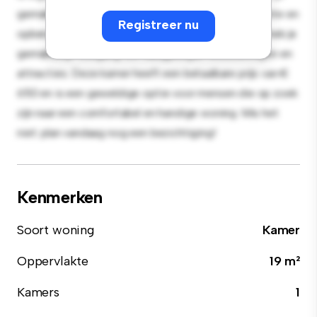
gemak en biedt een comfortabel bed, een werkruimte en
Registreer nu
opbergmogelijkheden. Dankzij de gunstige ligging heb je
gemakkelijk toegang tot nabijgelegen voorzieningen en
attracties. Deze kamer heeft een betaalbare prijs van €
650 en is een geweldige optie voor mensen die op zoek
zijn naar een comfortabel en handige woning. Mis het
niet: plan vandaag nog een bezichtiging!
Kenmerken
Soort woning
Kamer
Oppervlakte
19 m²
Kamers
1