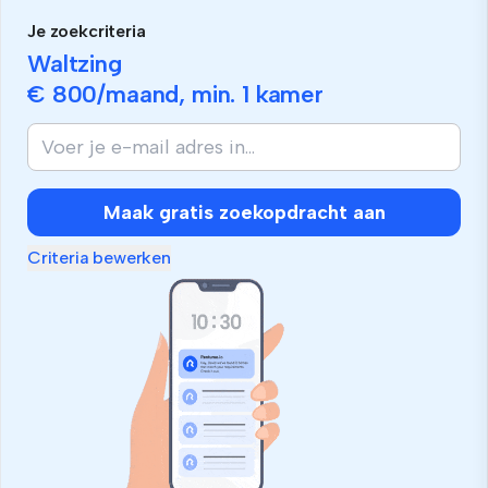
Je zoekcriteria
Waltzing
€ 800
/maand, min.
1 kamer
Als
je
mens
bent,
Maak gratis zoekopdracht aan
negeer
dit
Criteria bewerken
veld