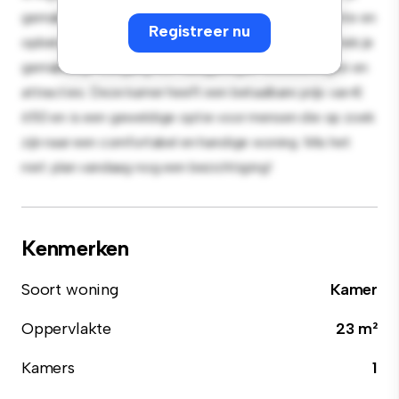
gemak en biedt een comfortabel bed, een werkruimte en
Registreer nu
opbergmogelijkheden. Dankzij de gunstige ligging heb je
gemakkelijk toegang tot nabijgelegen voorzieningen en
attracties. Deze kamer heeft een betaalbare prijs van €
650 en is een geweldige optie voor mensen die op zoek
zijn naar een comfortabel en handige woning. Mis het
niet: plan vandaag nog een bezichtiging!
Kenmerken
Soort woning
Kamer
Oppervlakte
23 m²
Kamers
1