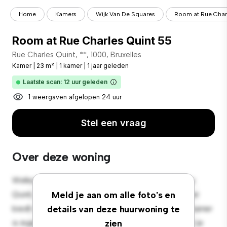
Home
Kamers
Wijk Van De Squares
Room at Rue Char
Room at Rue Charles Quint 55
Rue Charles Quint, **, 1000, Bruxelles
Kamer
|
23 m²
|
1 kamer
|
1 jaar geleden
Laatste scan: 12 uur geleden
1 weergaven afgelopen 24 uur
Stel een vraag
Over deze woning
Welkom bij je nieuwe toevluchtsoord in Rue Charles
Quint, 55, 1000, Bruxelles! Deze comfortabele kamer
Meld je aan om alle foto's en
biedt een rustige en persoonlijke leefruimte. Deze kamer
details van deze huurwoning te
is ingericht met de essentiële benodigdheden voor je
zien