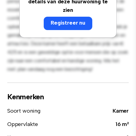
persoonlijke leefruimte. Deze kamer is ingericht met de
details van deze huurwoning te
essentiële benodigdheden voor je gemak en biedt een
zien
comfortabel bed, een werkruimte en
Registreer nu
opbergmogelijkheden. Dankzij de gunstige ligging heb je
gemakkelijk toegang tot nabijgelegen voorzieningen en
attracties. Deze kamer heeft een betaalbare prijs van €
425 en is een geweldige optie voor mensen die op zoek
zijn naar een comfortabel en handige woning. Mis het
niet: plan vandaag nog een bezichtiging!
Kenmerken
Soort woning
Kamer
Oppervlakte
16 m²