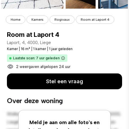
Home
Kamers
Rogivaux
Room at Laport 4
Room at Laport 4
Laport, 4, 4000, Liege
Kamer
|
16 m²
|
1 kamer
|
1 jaar geleden
Laatste scan: 7 uur geleden
2 weergaven afgelopen 24 uur
Stel een vraag
Over deze woning
Welkom bij je nieuwe toevluchtsoord in Laport, 4, 4000,
Liege! Deze comfortabele kamer biedt een rustige en
Meld je aan om alle foto's en