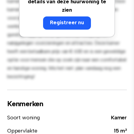
kamer biedt een rustige en persoonlijke leefruimte. Deze
details van deze huurwoning te
kamer is ingericht met de essentiële benodigdheden
zien
voor je gemak en biedt een comfortabel bed, een
Registreer nu
werkruimte en opbergmogelijkheden. Dankzij de
gunstige ligging heb je gemakkelijk toegang tot
nabijgelegen voorzieningen en attracties. Deze kamer
heeft een betaalbare prijs van € 630 en is een geweldige
optie voor mensen die op zoek zijn naar een comfortabel
en handige woning. Mis het niet: plan vandaag nog een
bezichtiging!
Kenmerken
Soort woning
Kamer
Oppervlakte
15 m²