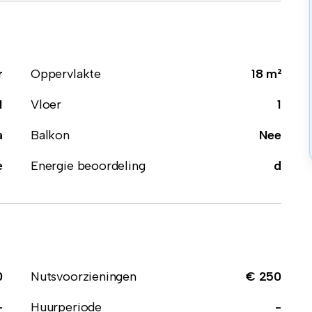
r
Oppervlakte
18 m²
1
Vloer
1
a
Balkon
Nee
e
Energie beoordeling
d
0
Nutsvoorzieningen
€ 250
-
Huurperiode
-