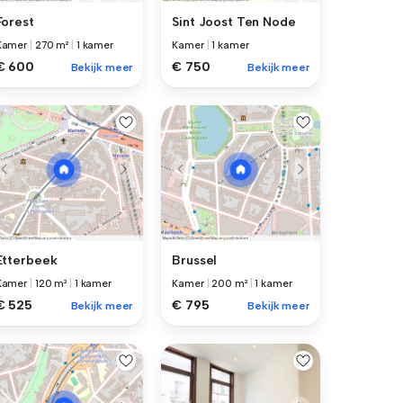
Forest
Sint Joost Ten Node
Kamer
|
270 m²
|
1 kamer
Kamer
|
1 kamer
€ 600
€ 750
Bekijk meer
Bekijk meer
Etterbeek
Brussel
Kamer
|
120 m²
|
1 kamer
Kamer
|
200 m²
|
1 kamer
€ 525
€ 795
Bekijk meer
Bekijk meer