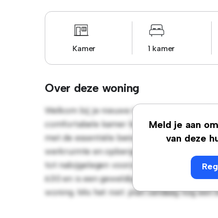
Kamer
1 kamer
Over deze woning
Welkom bij je nieuwe toevluchtsoord in Cha
comfortabele kamer biedt een rustige en per
Meld je aan om 
met de essentiële benodigdheden voor je g
van deze hu
werkruimte en opbergmogelijkheden. Dankzij
tot nabijgelegen voorzieningen en attractie
Reg
630 en is een geweldige optie voor mensen 
woning. Mis het niet: plan vandaag nog een 