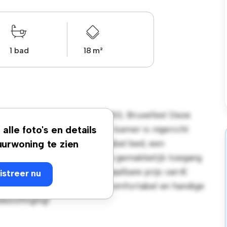
1 bad
18 m²
ussée de waterloo, 428, 1050, Bruxelles! Deze
soonlijke leefruimte. Deze kamer is ingericht
alle foto's en details
emak en biedt een comfortabel bed, een
urwoning te zien
 de gunstige ligging heb je gemakkelijk toegang
s. Deze kamer heeft een betaalbare prijs van €
istreer nu
die op zoek zijn naar een comfortabel en handige
bezichtiging!