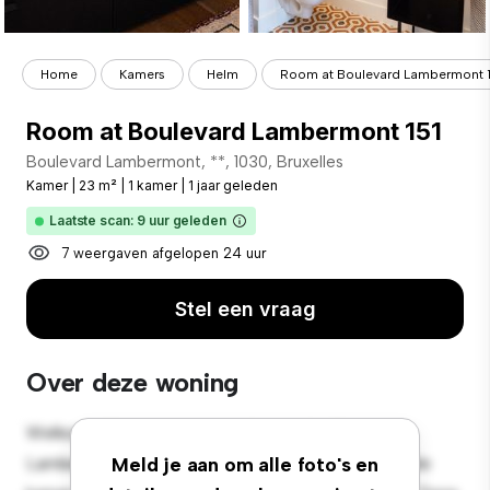
Home
Kamers
Helm
Room at Boulevard Lambermont 
Room at Boulevard Lambermont 151
Boulevard Lambermont, **, 1030, Bruxelles
Kamer
|
23 m²
|
1 kamer
|
1 jaar geleden
Laatste scan: 9 uur geleden
7 weergaven afgelopen 24 uur
Stel een vraag
Over deze woning
Welkom bij je nieuwe toevluchtsoord in Boulevard
Lambermont, 151, 1030, Bruxelles! Deze comfortabele
Meld je aan om alle foto's en