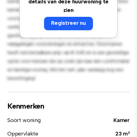
kamer biedt een rustige en persoonlijke leefruimte. Deze
details van deze huurwoning te
kamer is ingericht met de essentiële benodigdheden
zien
voor je gemak en biedt een comfortabel bed, een
Registreer nu
werkruimte en opbergmogelijkheden. Dankzij de
gunstige ligging heb je gemakkelijk toegang tot
nabijgelegen voorzieningen en attracties. Deze kamer
heeft een betaalbare prijs van € 640 en is een geweldige
optie voor mensen die op zoek zijn naar een comfortabel
en handige woning. Mis het niet: plan vandaag nog een
bezichtiging!
Kenmerken
Soort woning
Kamer
Oppervlakte
23 m²