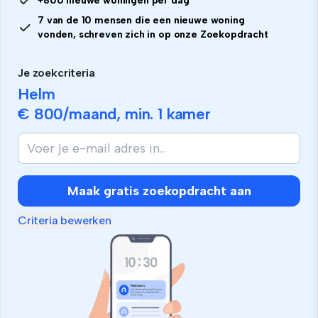
+800 nieuwe woningen per dag
7 van de 10 mensen die een nieuwe woning
vonden, schreven zich in op onze Zoekopdracht
Je zoekcriteria
Helm
€ 800
/maand, min.
1 kamer
Als
je
mens
bent,
Maak gratis zoekopdracht aan
negeer
dit
Criteria bewerken
veld