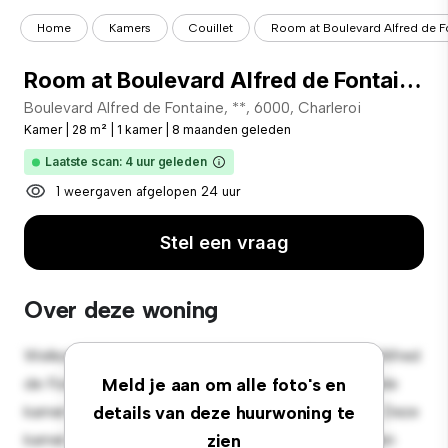
Home
Kamers
Couillet
Room at Boulevard Alfred de F
Room at Boulevard Alfred de Fontaine 27
Boulevard Alfred de Fontaine, **, 6000, Charleroi
Kamer
|
28 m²
|
1 kamer
|
8 maanden geleden
Laatste scan: 4 uur geleden
1 weergaven afgelopen 24 uur
Stel een vraag
Over deze woning
Welkom bij je nieuwe toevluchtsoord in Boulevard Alfred
de Fontaine, 27, 6000, Charleroi! Deze comfortabele
Meld je aan om alle foto's en
kamer biedt een rustige en persoonlijke leefruimte. Deze
details van deze huurwoning te
kamer is ingericht met de essentiële benodigdheden
zien