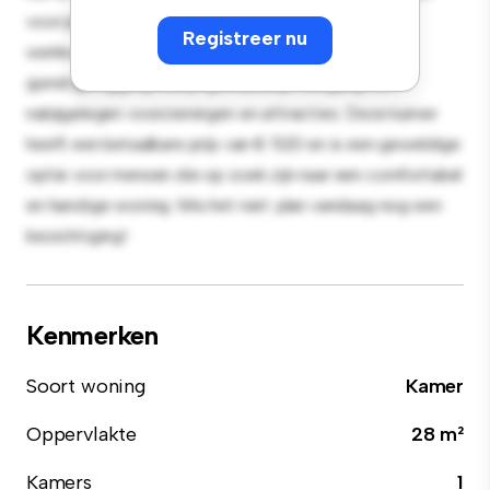
voor je gemak en biedt een comfortabel bed, een
Registreer nu
werkruimte en opbergmogelijkheden. Dankzij de
gunstige ligging heb je gemakkelijk toegang tot
nabijgelegen voorzieningen en attracties. Deze kamer
heeft een betaalbare prijs van € 520 en is een geweldige
optie voor mensen die op zoek zijn naar een comfortabel
en handige woning. Mis het niet: plan vandaag nog een
bezichtiging!
Kenmerken
Soort woning
Kamer
Oppervlakte
28 m²
Kamers
1