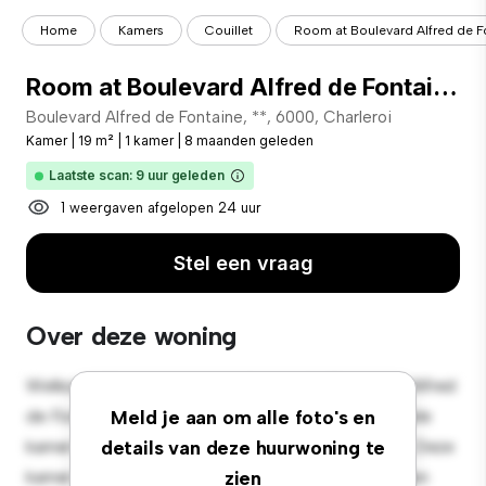
Home
Kamers
Couillet
Room at Boulevard Alfred de F
Room at Boulevard Alfred de Fontaine 27
Boulevard Alfred de Fontaine, **, 6000, Charleroi
Kamer
|
19 m²
|
1 kamer
|
8 maanden geleden
Laatste scan: 9 uur geleden
1 weergaven afgelopen 24 uur
Stel een vraag
Over deze woning
Welkom bij je nieuwe toevluchtsoord in Boulevard Alfred
de Fontaine, 27, 6000, Charleroi! Deze comfortabele
Meld je aan om alle foto's en
kamer biedt een rustige en persoonlijke leefruimte. Deze
details van deze huurwoning te
kamer is ingericht met de essentiële benodigdheden
zien