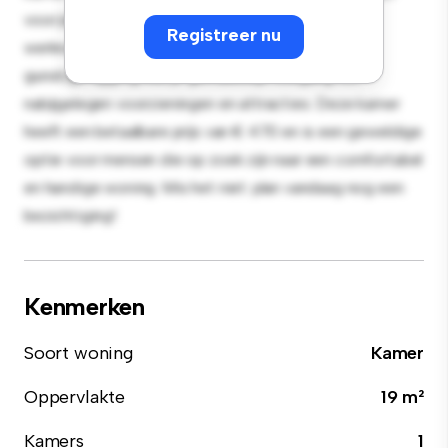
voor je gemak en biedt een comfortabel bed, een
Registreer nu
werkruimte en opbergmogelijkheden. Dankzij de
gunstige ligging heb je gemakkelijk toegang tot
nabijgelegen voorzieningen en attracties. Deze kamer
heeft een betaalbare prijs van € 470 en is een geweldige
optie voor mensen die op zoek zijn naar een comfortabel
en handige woning. Mis het niet: plan vandaag nog een
bezichtiging!
Kenmerken
Soort woning
Kamer
Oppervlakte
19 m²
Kamers
1