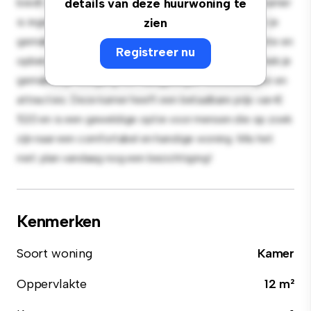
biedt een rustige en persoonlijke leefruimte. Deze kamer
details van deze huurwoning te
is ingericht met de essentiële benodigdheden voor je
zien
gemak en biedt een comfortabel bed, een werkruimte en
Registreer nu
opbergmogelijkheden. Dankzij de gunstige ligging heb je
gemakkelijk toegang tot nabijgelegen voorzieningen en
attracties. Deze kamer heeft een betaalbare prijs van €
520 en is een geweldige optie voor mensen die op zoek
zijn naar een comfortabel en handige woning. Mis het
niet: plan vandaag nog een bezichtiging!
Kenmerken
Soort woning
Kamer
Oppervlakte
12 m²