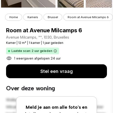
Home
Kamers
Brussel
Room at Avenue Milcamps 6
Room at Avenue Milcamps 6
Avenue Milcamps, **, 1030, Bruxelles
Kamer
|
12 m²
|
1 kamer
|
1 jaar geleden
Laatste scan: 2 uur geleden
1 weergaven afgelopen 24 uur
Stel een vraag
Over deze woning
Welkom bij je nieuwe toevluchtsoord in Avenue
Milcamps, 6, 1030, Bruxelles! Deze comfortabele kamer
Meld je aan om alle foto's en