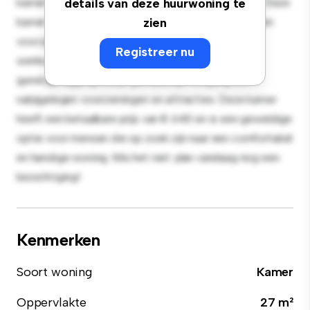
kamer biedt een rustige en persoonlijke leefruimte. Deze
details van deze huurwoning te
kamer is ingericht met de essentiële benodigdheden
zien
voor je gemak en biedt een comfortabel bed, een
Registreer nu
werkruimte en opbergmogelijkheden. Dankzij de
gunstige ligging heb je gemakkelijk toegang tot
nabijgelegen voorzieningen en attracties. Deze kamer
heeft een betaalbare prijs van € 640 en is een geweldige
optie voor mensen die op zoek zijn naar een comfortabel
en handige woning. Mis het niet: plan vandaag nog een
bezichtiging!
Kenmerken
Soort woning
Kamer
Oppervlakte
27 m²