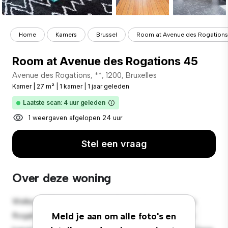
Home
Kamers
Brussel
Room at Avenue des Rogations
Room at Avenue des Rogations 45
Avenue des Rogations, **, 1200, Bruxelles
Kamer
|
27 m²
|
1 kamer
|
1 jaar geleden
Laatste scan: 4 uur geleden
1 weergaven afgelopen 24 uur
Stel een vraag
Over deze woning
Welkom bij je nieuwe toevluchtsoord in Avenue des
Rogations, 45, 1200, Bruxelles! Deze comfortabele
Meld je aan om alle foto's en