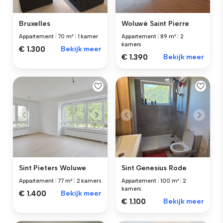
Bruxelles
Woluwé Saint Pierre
Appartement
|
70 m²
|
1 kamer
Appartement
|
89 m²
|
2
kamers
€ 1.300
Bekijk meer
€ 1.390
Bekijk meer
Sint Pieters Woluwe
Sint Genesius Rode
Appartement
|
77 m²
|
2 kamers
Appartement
|
100 m²
|
2
kamers
€ 1.400
Bekijk meer
€ 1.100
Bekijk meer