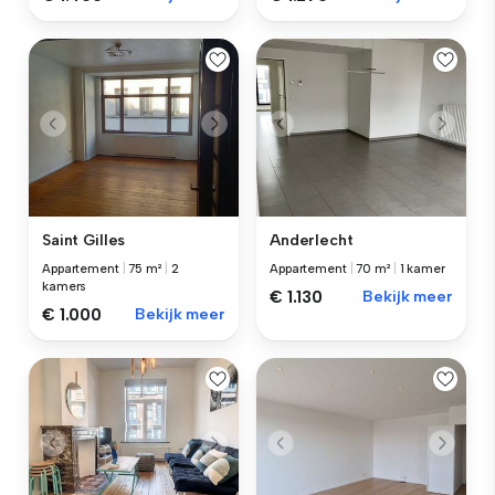
Saint Gilles
Anderlecht
Appartement
|
75 m²
|
2
Appartement
|
70 m²
|
1 kamer
kamers
€ 1.130
Bekijk meer
€ 1.000
Bekijk meer