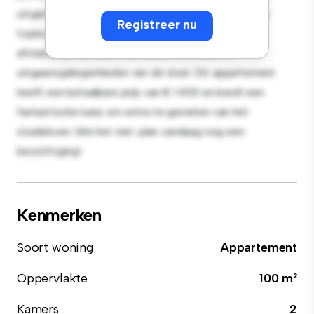
uitgerust met hoogwaardige apparatuur. Dankzij de
Registreer nu
toplocatie bevind je je op slechts een steenworp
afstand van de beste restaurants, winkels en
uitgaansgelegenheden van de stad. Dit appartement
heeft een betaalbare prijs van € 1.400 en biedt een
fantastische kans om extra te genieten van het
stadsleven. Mis het niet: plan vandaag nog een
bezichtiging!
Kenmerken
Soort woning
Appartement
Oppervlakte
100 m²
Kamers
2