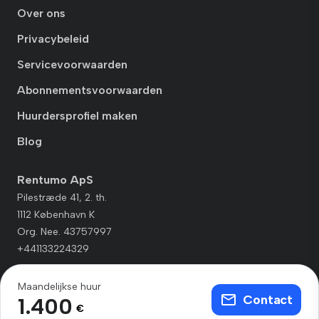
Over ons
Privacybeleid
Servicevoorwaarden
Abonnementsvoorwaarden
Huurdersprofiel maken
Blog
Rentumo ApS
Pilestræde 41, 2. th.
1112 København K
Org. Nee. 43757997
+441133224329
Maandelijkse huur
Contact
1.400
€