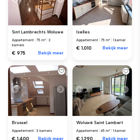
Sint Lambrechts Woluwe
Ixelles
Appartement
|
75 m²
|
2
Appartement
|
75 m²
|
1 kamer
kamers
€ 1.010
Bekijk meer
€ 975
Bekijk meer
Brussel
Woluwé Saint Lambert
Appartement
|
3 kamers
Appartement
|
65 m²
|
1 kamer
€ 1.400
Bekijk meer
€ 1.290
Bekijk meer