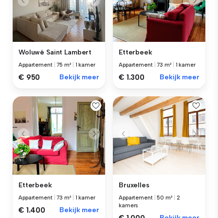
Woluwé Saint Lambert
Etterbeek
Appartement
|
75 m²
|
1 kamer
Appartement
|
73 m²
|
1 kamer
€ 950
Bekijk meer
€ 1.300
Bekijk meer
Etterbeek
Bruxelles
Appartement
|
73 m²
|
1 kamer
Appartement
|
50 m²
|
2
kamers
€ 1.400
Bekijk meer
Bekijk meer