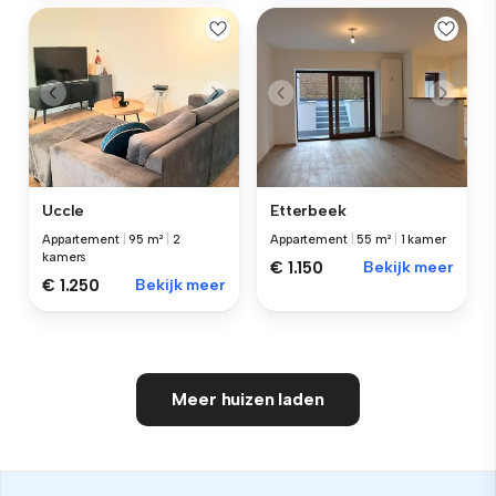
Uccle
Etterbeek
Appartement
|
95 m²
|
2
Appartement
|
55 m²
|
1 kamer
kamers
€ 1.150
Bekijk meer
€ 1.250
Bekijk meer
Meer huizen laden