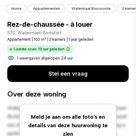
Home
Appartementen
Watermaal Bosvoorde
2 kamer
Rez-de-chaussée - à louer
1170, Watermael-Boitsfort
Appartement
|
100 m²
|
2 kamers
|
1 jaar geleden
Laatste scan: 13 uur geleden
1 weergaven afgelopen 24 uur
Stel een vraag
Over deze woning
Welkom bij je nieuwe toevluchtsoord in 1170, Watermael-
Boitsfort! Dit moderne 2-slaapkamerappartement biedt
Meld je aan om alle foto's en
een stijlvolle en gezellige leefruimte. De open indeling is
details van deze huurwoning te
perfect voor entertainment en de strakke keuken is
zien