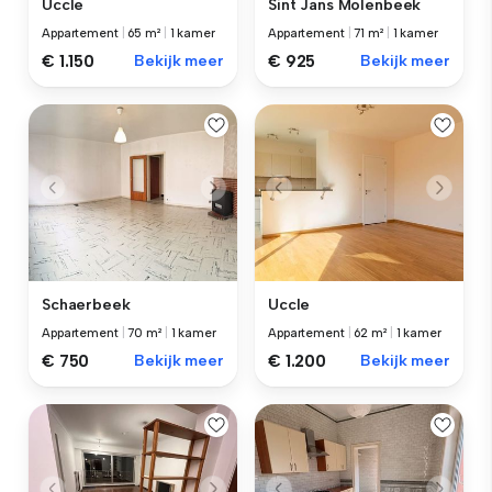
Uccle
Sint Jans Molenbeek
Appartement
|
65 m²
|
1 kamer
Appartement
|
71 m²
|
1 kamer
€ 1.150
Bekijk meer
€ 925
Bekijk meer
Uccle
Schaerbeek
Appartement
|
62 m²
|
1 kamer
Appartement
|
70 m²
|
1 kamer
€ 1.200
Bekijk meer
€ 750
Bekijk meer