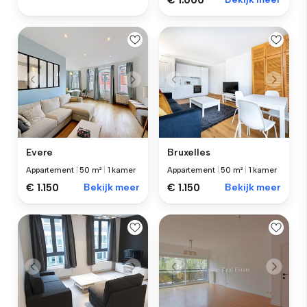
€ 1.000
Evere
Bruxelles
Appartement
|
50 m²
|
1 kamer
Appartement
|
50 m²
|
1 kamer
€ 1.150
Bekijk meer
€ 1.150
Bekijk meer