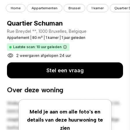
Home
Appartementen
Brussel
1 kamer
Quartier
Quartier Schuman
Rue Breydel **, 1000 Bruxelles, Belgique
Appartement
|
80 m²
|
1 kamer
|
1 jaar geleden
Laatste scan: 10 uur geleden
2 weergaven afgelopen 24 uur
Stel een vraag
Over deze woning
Welkom bij je nieuwe toevluchtsoord in Rue Breydel 34,
1000 Bruxelles, Belgique! Dit moderne 1-
Meld je aan om alle foto's en
slaapkamerappartement biedt een stijlvolle en gezellige
details van deze huurwoning te
leefruimte. De open indeling is perfect voor
zien