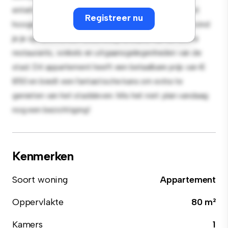
entertainment en de strakke keuken is uitgerust met
Registreer nu
hoogwaardige apparatuur. Dankzij de toplocatie bevind
je je op slechts een steenworp afstand van de beste
restaurants, winkels en uitgaansgelegenheden van de
stad. Dit appartement heeft een betaalbare prijs van €
850 en biedt een fantastische kans om extra te
genieten van het stadsleven. Mis het niet: plan vandaag
nog een bezichtiging!
Kenmerken
Soort woning
Appartement
Oppervlakte
80 m²
Kamers
1