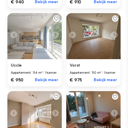
€ 940
Bekijk meer
€ 910
Bekijk meer
Uccle
Vorst
Appartement
|
54 m²
|
1 kamer
Appartement
|
50 m²
|
1 kamer
€ 950
Bekijk meer
€ 975
Bekijk meer