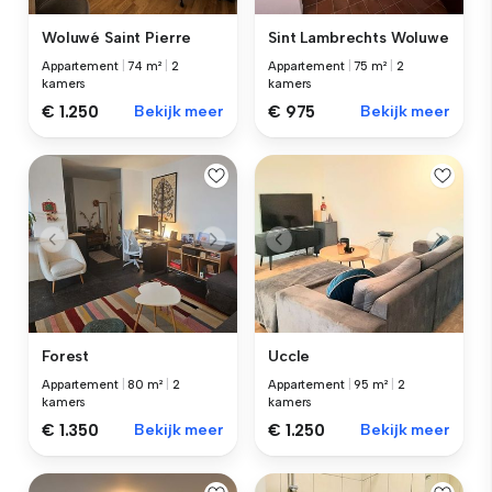
Woluwé Saint Pierre
Sint Lambrechts Woluwe
Appartement
|
74 m²
|
2
Appartement
|
75 m²
|
2
kamers
kamers
€ 1.250
Bekijk meer
€ 975
Bekijk meer
Forest
Uccle
Appartement
|
80 m²
|
2
Appartement
|
95 m²
|
2
kamers
kamers
€ 1.350
Bekijk meer
€ 1.250
Bekijk meer