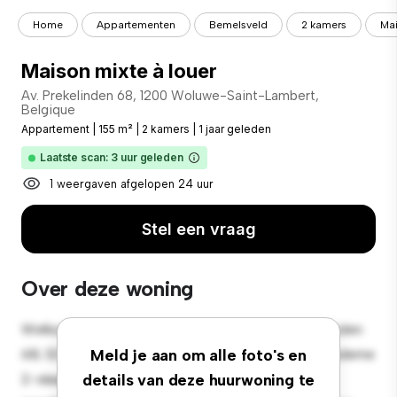
Home
Appartementen
Bemelsveld
2 kamers
Mai
Maison mixte à louer
Av. Prekelinden 68, 1200 Woluwe-Saint-Lambert,
Belgique
Appartement
|
155 m²
|
2 kamers
|
1 jaar geleden
Laatste scan: 3 uur geleden
1 weergaven afgelopen 24 uur
Stel een vraag
Over deze woning
Welkom bij je nieuwe toevluchtsoord in Av. Prekelinden
68, 1200 Woluwe-Saint-Lambert, Belgique! Dit moderne
Meld je aan om alle foto's en
2-slaapkamerappartement biedt een stijlvolle en
details van deze huurwoning te