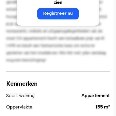
gezellige leefruimte. De open indeling is perfect voor
zien
entertainment en de strakke keuken is uitgerust met
Registreer nu
hoogwaardige apparatuur. Dankzij de toplocatie bevind
je je op slechts een steenworp afstand van de beste
restaurants, winkels en uitgaansgelegenheden van de
stad. Dit appartement heeft een betaalbare prijs van €
1.490 en biedt een fantastische kans om extra te
genieten van het stadsleven. Mis het niet: plan vandaag
nog een bezichtiging!
Kenmerken
Soort woning
Appartement
Oppervlakte
155 m²