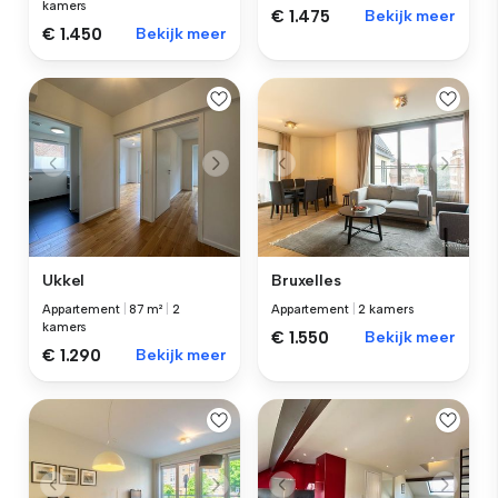
kamers
€ 1.475
Bekijk meer
€ 1.450
Bekijk meer
Ukkel
Bruxelles
Appartement
|
87 m²
|
2
Appartement
|
2 kamers
kamers
€ 1.550
Bekijk meer
€ 1.290
Bekijk meer