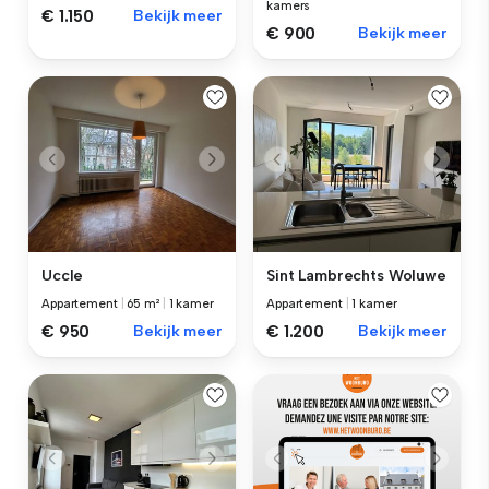
kamers
€ 1.150
Bekijk meer
€ 900
Bekijk meer
Uccle
Sint Lambrechts Woluwe
Appartement
|
65 m²
|
1 kamer
Appartement
|
1 kamer
€ 950
Bekijk meer
€ 1.200
Bekijk meer