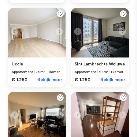
Uccle
Sint Lambrechts Woluwe
Appartement
|
26 m²
|
1 kamer
Appartement
|
60 m²
|
1 kamer
€ 1.250
Bekijk meer
€ 1.250
Bekijk meer