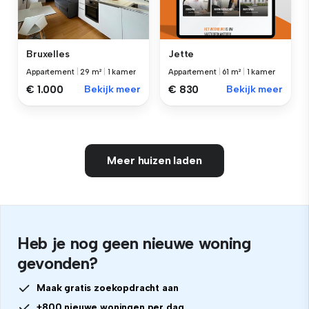
Bruxelles
Jette
Appartement
|
29 m²
|
1 kamer
Appartement
|
61 m²
|
1 kamer
€ 1.000
Bekijk meer
€ 830
Bekijk meer
Meer huizen laden
Heb je nog geen nieuwe woning
gevonden?
Maak gratis zoekopdracht aan
+800 nieuwe woningen per dag