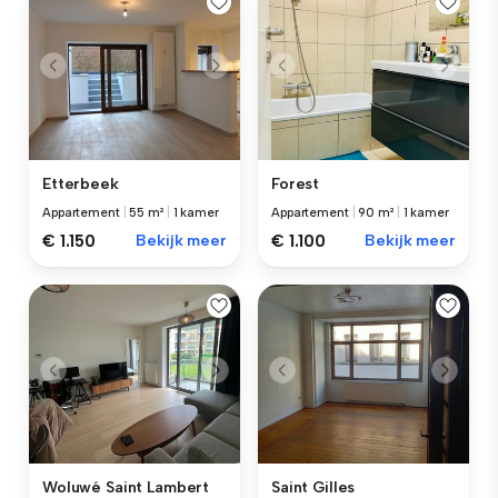
Etterbeek
Forest
Appartement
|
55 m²
|
1 kamer
Appartement
|
90 m²
|
1 kamer
€ 1.150
Bekijk meer
€ 1.100
Bekijk meer
Woluwé Saint Lambert
Saint Gilles