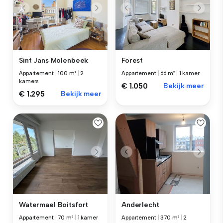
Sint Jans Molenbeek
Forest
Appartement
|
100 m²
|
2
Appartement
|
66 m²
|
1 kamer
kamers
€ 1.050
Bekijk meer
€ 1.295
Bekijk meer
Watermael Boitsfort
Anderlecht
Appartement
|
70 m²
|
1 kamer
Appartement
|
370 m²
|
2