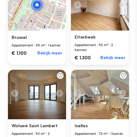
Etterbeek
Brussel
Appartement
|
90 m²
|
2
Appartement
|
45 m²
|
1 kamer
kamers
€ 1.100
Bekijk meer
€ 1.300
Bekijk meer
Woluwé Saint Lambert
Ixelles
Appartement
|
93 m²
|
2
Appartement
|
73 m²
|
1 kamer