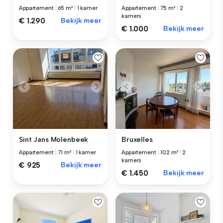
Appartement
|
65 m²
|
1 kamer
Appartement
|
75 m²
|
2
kamers
€ 1.290
Bekijk meer
€ 1.000
Bekijk meer
Sint Jans Molenbeek
Bruxelles
Appartement
|
71 m²
|
1 kamer
Appartement
|
102 m²
|
2
kamers
€ 925
Bekijk meer
€ 1.450
Bekijk meer