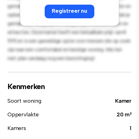
gemak en biedt een comfortabel bed, een werkruimte en
Registreer nu
opbergmogelijkheden. Dankzij de gunstige ligging heb je
gemakkelijk toegang tot nabijgelegen voorzieningen en
attracties. Deze kamer heeft een betaalbare prijs van €
595 en is een geweldige optie voor mensen die op zoek
zijn naar een comfortabel en handige woning. Mis het
niet: plan vandaag nog een bezichtiging!
Kenmerken
Soort woning
Kamer
Oppervlakte
20 m²
Kamers
1