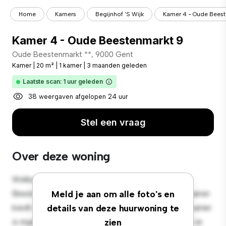
Home
Kamers
Begijnhof 'S Wijk
Kamer 4 - Oude Beest
Kamer 4 - Oude Beestenmarkt 9
Oude Beestenmarkt **, 9000 Gent
Kamer
|
20 m²
|
1 kamer
|
3 maanden geleden
Laatste scan: 1 uur geleden
38 weergaven afgelopen 24 uur
Stel een vraag
Over deze woning
Welkom bij je nieuwe toevluchtsoord in Oude
Beestenmarkt 9, 9000 Gent! Deze comfortabele kamer
Meld je aan om alle foto's en
biedt een rustige en persoonlijke leefruimte. Deze kamer
details van deze huurwoning te
is ingericht met de essentiële benodigdheden voor je
zien