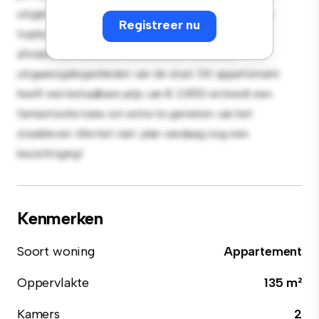
uitgerust met hoogwaardige apparatuur. Dankzij de
Registreer nu
toplocatie bevind je je op slechts een steenworp
afstand van de beste restaurants, winkels en
uitgaansgelegenheden van de stad. Dit appartement
heeft een betaalbare prijs van € 2.850 en biedt een
fantastische kans om extra te genieten van het
stadsleven. Mis het niet: plan vandaag nog een
bezichtiging!
Kenmerken
Soort woning
Appartement
Oppervlakte
135 m²
Kamers
2