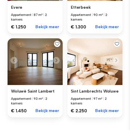
Evere
Etterbeek
Appartement
|
87 m²
|
2
Appartement
|
90 m²
|
2
kamers
kamers
€ 1.250
Bekijk meer
€ 1.300
Bekijk meer
Woluwé Saint Lambert
Sint Lambrechts Woluwe
Appartement
|
93 m²
|
2
Appartement
|
97 m²
|
2
kamers
kamers
€ 1.450
Bekijk meer
€ 2.250
Bekijk meer