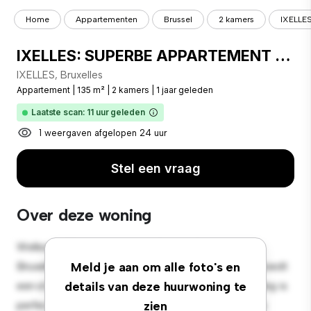
Home
Appartementen
Brussel
2 kamers
IXELLE
IXELLES: SUPERBE APPARTEMENT 2 CHAMBRES MEUBLE - Ixelles
IXELLES, Bruxelles
Appartement
|
135 m²
|
2 kamers
|
1 jaar geleden
Laatste scan: 11 uur geleden
1 weergaven afgelopen 24 uur
Stel een vraag
Over deze woning
Welkom bij je nieuwe toevluchtsoord in IXELLES,
Bruxelles! Dit moderne 2-slaapkamerappartement biedt
Meld je aan om alle foto's en
een stijlvolle en gezellige leefruimte. De open indeling is
details van deze huurwoning te
perfect voor entertainment en de strakke keuken is
zien