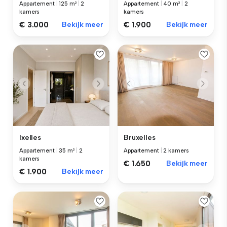
Appartement
|
125 m²
|
2
Appartement
|
40 m²
|
2
kamers
kamers
€ 3.000
Bekijk meer
€ 1.900
Bekijk meer
Ixelles
Bruxelles
Appartement
|
35 m²
|
2
Appartement
|
2 kamers
kamers
€ 1.650
Bekijk meer
€ 1.900
Bekijk meer