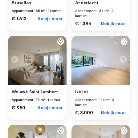
Anderlecht
Bruxelles
Appartement
|
89 m²
|
2
Appartement
|
85 m²
|
1 kamer
kamers
€ 1.613
Bekijk meer
€ 1.385
Bekijk meer
Woluwé Saint Lambert
Ixelles
Appartement
|
75 m²
|
1 kamer
Appartement
|
126 m²
|
3
kamers
€ 950
Bekijk meer
€ 3.000
Bekijk meer