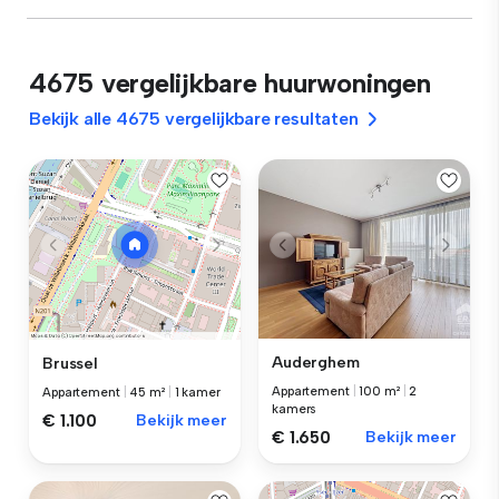
4675 vergelijkbare huurwoningen
Bekijk alle 4675 vergelijkbare resultaten
Auderghem
Brussel
Appartement
|
100 m²
|
2
Appartement
|
45 m²
|
1 kamer
kamers
€ 1.100
Bekijk meer
€ 1.650
Bekijk meer