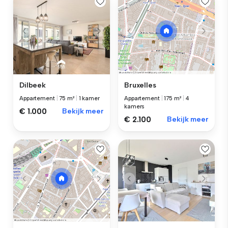
Dilbeek
Bruxelles
Appartement
|
75 m²
|
1 kamer
Appartement
|
175 m²
|
4
kamers
€ 1.000
Bekijk meer
€ 2.100
Bekijk meer