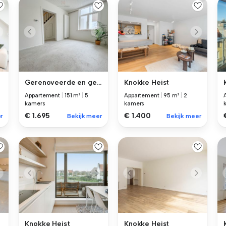
Gerenoveerde en gezellige s...
Knokke Heist
Appartement
|
151 m²
|
5
Appartement
|
95 m²
|
2
kamers
kamers
€ 1.695
€ 1.400
r
Bekijk meer
Bekijk meer
Knokke Heist
Knokke Heist