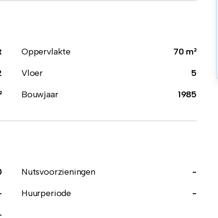
t
Oppervlakte
70 m²
2
Vloer
5
²
Bouwjaar
1985
0
Nutsvoorzieningen
-
-
Huurperiode
-
-