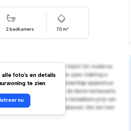
2 badkamers
70 m²
opoldlaan 156, 8300 Knokke-Heist! Dit moderne
e en gezellige leefruimte. De open indeling is
alle foto's en details
euken is uitgerust met hoogwaardige apparatuur.
urwoning te zien
ts een steenworp afstand van de beste restaurants,
. Dit appartement heeft een betaalbare prijs van
istreer nu
tra te genieten van het stadsleven. Mis het niet: