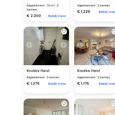
Appartement
|
116 m²
|
3
Appartement
|
2 kamers
kamers
€ 1.225
Bekijk mee
€ 2.300
Bekijk meer
Knokke Heist
Knokke Heist
Appartement
|
3 kamers
Appartement
|
2 kamers
€ 1.375
€ 1.175
Bekijk meer
Bekijk mee