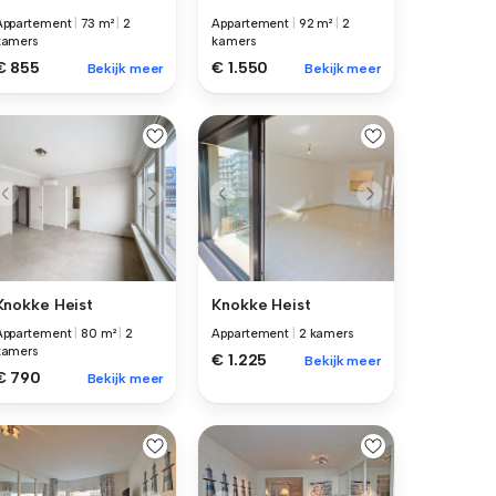
Appartement
|
73 m²
|
2
Appartement
|
92 m²
|
2
kamers
kamers
€ 855
€ 1.550
Bekijk meer
Bekijk meer
Knokke Heist
Knokke Heist
Appartement
|
80 m²
|
2
Appartement
|
2 kamers
kamers
€ 1.225
Bekijk meer
€ 790
Bekijk meer