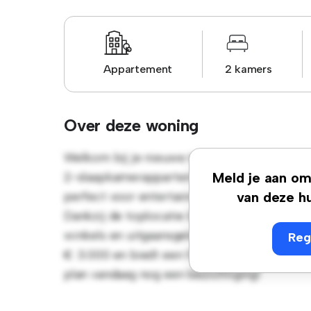
Appartement
2 kamers
Over deze woning
Welkom bij je nieuwe toevluchtsoord in Le
2-slaapkamerappartement biedt een stijlvoll
Meld je aan om 
perfect voor entertainment en de strakke k
van deze hu
Dankzij de toplocatie bevind je je op slech
winkels en uitgaansgelegenheden van de stad
Reg
€ 3.000 en biedt een fantastische kans om ex
plan vandaag nog een bezichtiging!