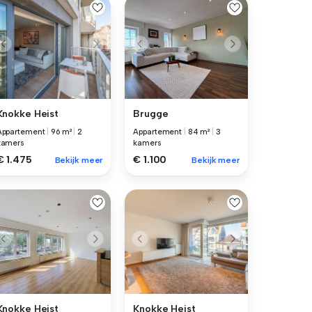
Knokke Heist
Brugge
Appartement
|
96 m²
|
2
Appartement
|
84 m²
|
3
kamers
kamers
€ 1.475
€ 1.100
Bekijk meer
Bekijk meer
Knokke Heist
Knokke Heist