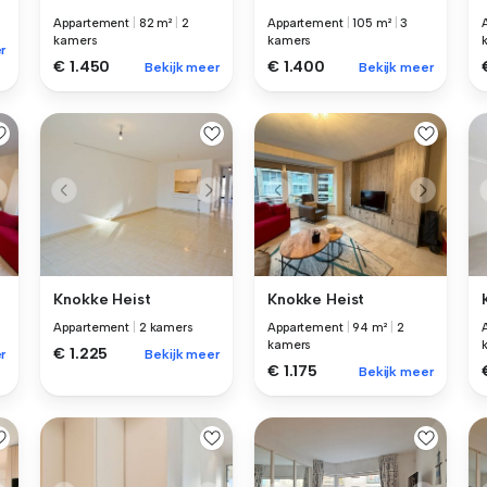
Appartement
|
82 m²
|
2
Appartement
|
105 m²
|
3
kamers
kamers
r
€ 1.450
€ 1.400
Bekijk meer
Bekijk meer
Knokke Heist
Knokke Heist
Appartement
|
2 kamers
Appartement
|
94 m²
|
2
kamers
€ 1.225
r
Bekijk meer
€ 1.175
Bekijk meer