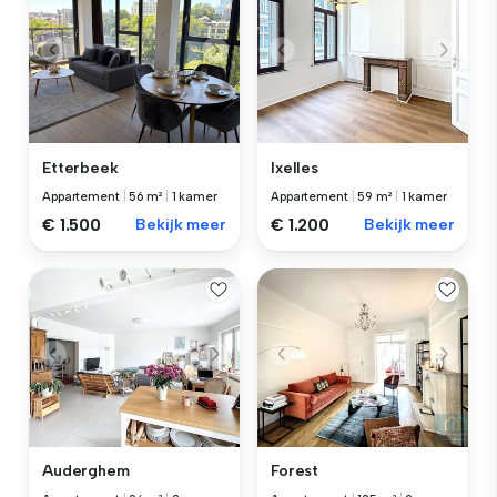
Etterbeek
Ixelles
Appartement
|
56 m²
|
1 kamer
Appartement
|
59 m²
|
1 kamer
€ 1.500
Bekijk meer
€ 1.200
Bekijk meer
Auderghem
Forest