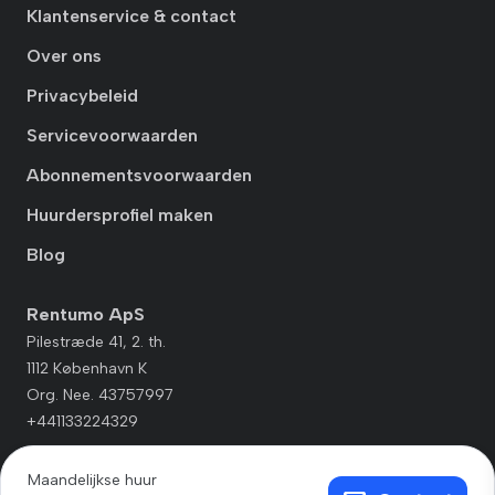
Klantenservice & contact
Over ons
Privacybeleid
Servicevoorwaarden
Abonnementsvoorwaarden
Huurdersprofiel maken
Blog
Rentumo ApS
Pilestræde 41, 2. th.
1112 København K
Org. Nee. 43757997
+441133224329
Maandelijkse huur