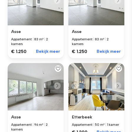
Asse
Asse
Appartement
|
83 m²
|
2
Appartement
|
83 m²
|
2
kamers
kamers
€ 1.250
Bekijk meer
€ 1.250
Bekijk meer
Asse
Etterbeek
Appartement
|
96 m²
|
2
Appartement
|
50 m²
|
1 kamer
kamers