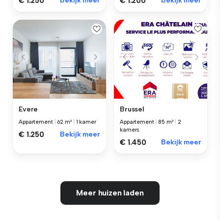
€ 1.250
Bekijk meer
€ 1.200
Bekijk meer
Evere
Brussel
Appartement
|
62 m²
|
1 kamer
Appartement
|
85 m²
|
2
kamers
€ 1.250
Bekijk meer
€ 1.450
Bekijk meer
Meer huizen laden