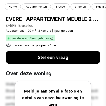
Home
Appartementen
Brussel
2 kamers
EVERE 
EVERE : APPARTEMENT MEUBLE 2 CHAMBRES + TERRASSE + PARKING - Evere
EVERE, Bruxelles
Appartement
|
100 m²
|
2 kamers
|
1 jaar geleden
Laatste scan: 3 uur geleden
1 weergaven afgelopen 24 uur
Stel een vraag
Over deze woning
Welkom bij je nieuwe toevluchtsoord in EVERE,
Bruxelles! Dit moderne 2-slaapkamerappartement biedt
Meld je aan om alle foto's en
een stijlvolle en gezellige leefruimte. De open indeling is
details van deze huurwoning te
perfect voor entertainment en de strakke keuken is
zien