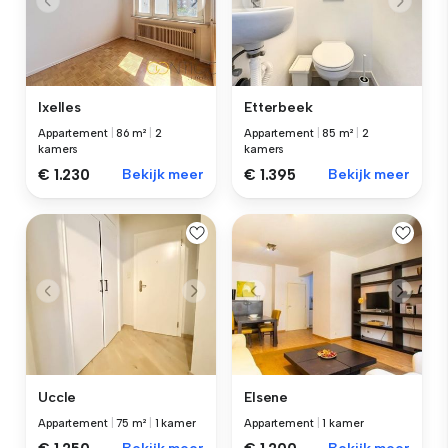
Ixelles
Etterbeek
Appartement
|
86 m²
|
2
Appartement
|
85 m²
|
2
kamers
kamers
€ 1.230
Bekijk meer
€ 1.395
Bekijk meer
Uccle
Elsene
Appartement
|
75 m²
|
1 kamer
Appartement
|
1 kamer