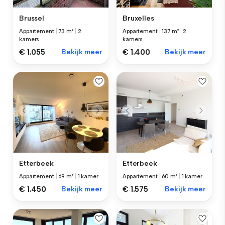
Brussel
Bruxelles
Appartement
|
73 m²
|
2
Appartement
|
137 m²
|
2
kamers
kamers
€ 1.055
Bekijk meer
€ 1.400
Bekijk meer
Etterbeek
Etterbeek
Appartement
|
69 m²
|
1 kamer
Appartement
|
60 m²
|
1 kamer
€ 1.450
Bekijk meer
€ 1.575
Bekijk meer