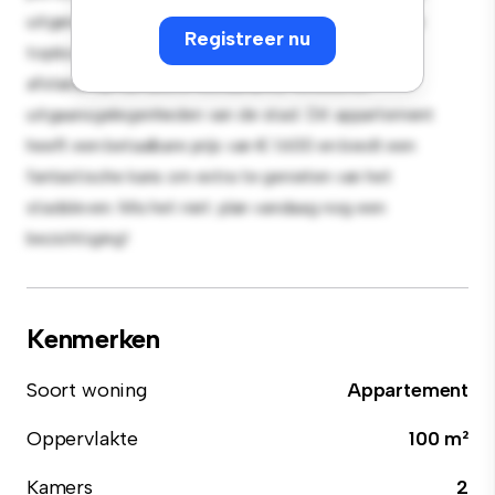
uitgerust met hoogwaardige apparatuur. Dankzij de
Registreer nu
toplocatie bevind je je op slechts een steenworp
afstand van de beste restaurants, winkels en
uitgaansgelegenheden van de stad. Dit appartement
heeft een betaalbare prijs van € 1.600 en biedt een
fantastische kans om extra te genieten van het
stadsleven. Mis het niet: plan vandaag nog een
bezichtiging!
Kenmerken
Soort woning
Appartement
Oppervlakte
100 m²
Kamers
2