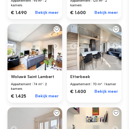
Appartement
|
96 m²
|
2
Appartement
|
125 m²
|
2
kamers
kamers
€ 1.490
Bekijk meer
€ 1.600
Bekijk meer
Woluwé Saint Lambert
Etterbeek
Appartement
|
74 m²
|
2
Appartement
|
70 m²
|
1 kamer
kamers
€ 1.400
Bekijk meer
€ 1.425
Bekijk meer