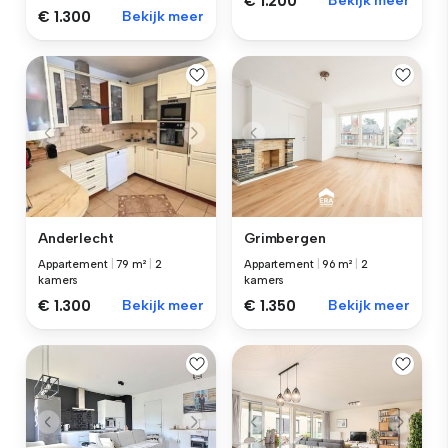
€ 1.200
Bekijk meer
€ 1.300
Bekijk meer
Anderlecht
Grimbergen
Appartement
|
79 m²
|
2
Appartement
|
96 m²
|
2
kamers
kamers
€ 1.300
Bekijk meer
€ 1.350
Bekijk meer