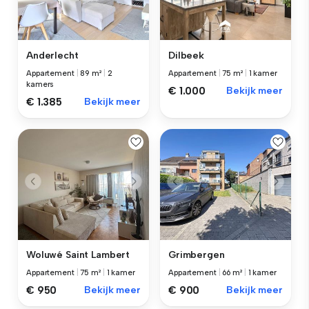
Anderlecht
Dilbeek
Appartement
|
89 m²
|
2
Appartement
|
75 m²
|
1 kamer
kamers
€ 1.000
Bekijk meer
€ 1.385
Bekijk meer
Woluwé Saint Lambert
Grimbergen
Appartement
|
75 m²
|
1 kamer
Appartement
|
66 m²
|
1 kamer
€ 950
Bekijk meer
€ 900
Bekijk meer