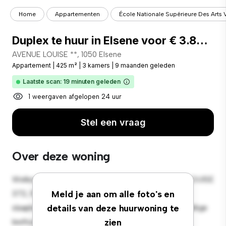
Home
Appartementen
École Nationale Supérieure Des Arts 
Duplex te huur in Elsene voor € 3.850 met 3 slaapkamers
AVENUE LOUISE **, 1050 Elsene
Appartement
|
425 m²
|
3 kamers
|
9 maanden geleden
Laatste scan: 19 minuten geleden
1 weergaven afgelopen 24 uur
Stel een vraag
Over deze woning
Welkom bij je nieuwe toevluchtsoord in AVENUE LOUISE
372, 1050 Elsene! Dit moderne 3-
Meld je aan om alle foto's en
slaapkamerappartement biedt een stijlvolle en gezellige
details van deze huurwoning te
leefruimte. De open indeling is perfect voor
zien