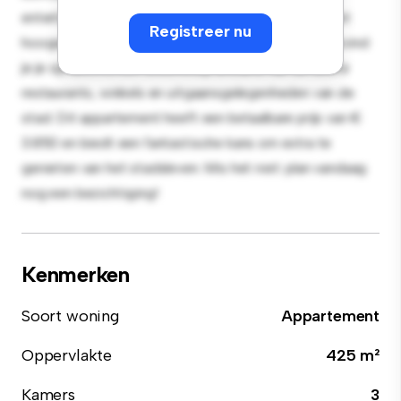
entertainment en de strakke keuken is uitgerust met
Registreer nu
hoogwaardige apparatuur. Dankzij de toplocatie bevind
je je op slechts een steenworp afstand van de beste
restaurants, winkels en uitgaansgelegenheden van de
stad. Dit appartement heeft een betaalbare prijs van €
3.850 en biedt een fantastische kans om extra te
genieten van het stadsleven. Mis het niet: plan vandaag
nog een bezichtiging!
Kenmerken
Soort woning
Appartement
Oppervlakte
425 m²
Kamers
3