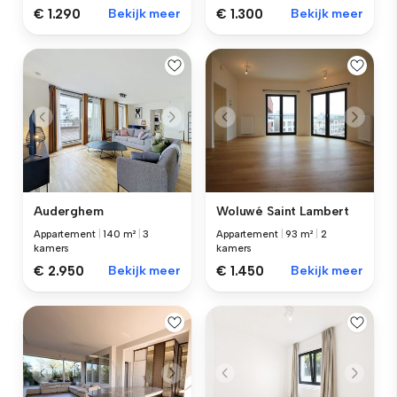
€ 1.290
Bekijk meer
€ 1.300
Bekijk meer
Auderghem
Woluwé Saint Lambert
Appartement
|
140 m²
|
3
Appartement
|
93 m²
|
2
kamers
kamers
€ 2.950
Bekijk meer
€ 1.450
Bekijk meer