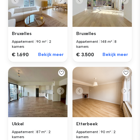
Bruxelles
Bruxelles
Appartement
|
90 m²
|
2
Appartement
|
148 m²
|
8
kamers
kamers
€ 1.690
Bekijk meer
€ 3.500
Bekijk meer
Ukkel
Etterbeek
Appartement
|
87 m²
|
2
Appartement
|
90 m²
|
2
kamers
kamers