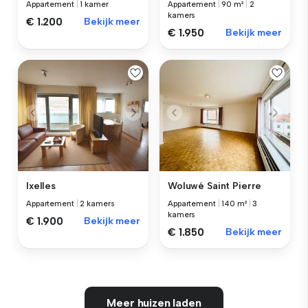
Appartement
|
1 kamer
Appartement
|
90 m²
|
2
kamers
€ 1.200
Bekijk meer
€ 1.950
Bekijk meer
Ixelles
Woluwé Saint Pierre
Appartement
|
2 kamers
Appartement
|
140 m²
|
3
kamers
€ 1.900
Bekijk meer
€ 1.850
Bekijk meer
Meer huizen laden