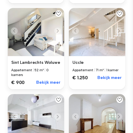
Sint Lambrechts Woluwe
Uccle
Appartement
|
52 m²
|
0
Appartement
|
71 m²
|
1 kamer
kamers
€ 1.250
Bekijk meer
€ 900
Bekijk meer