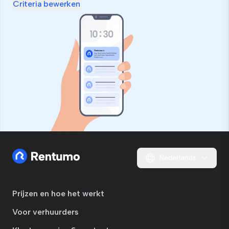
dit
Criteria bewerken
veld
Nederlands
Prijzen en hoe het werkt
Voor verhuurders