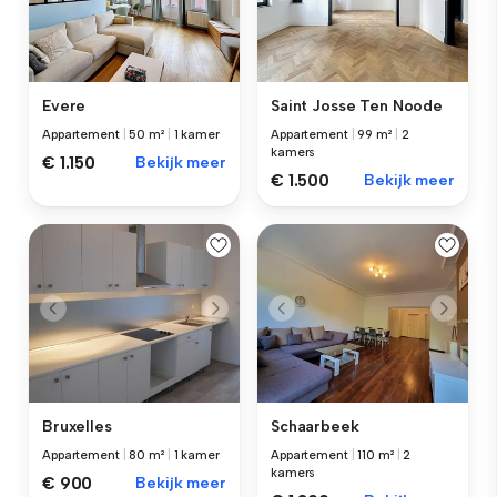
Evere
Saint Josse Ten Noode
Appartement
|
50 m²
|
1 kamer
Appartement
|
99 m²
|
2
kamers
€ 1.150
Bekijk meer
€ 1.500
Bekijk meer
Schaarbeek
Bruxelles
Appartement
|
110 m²
|
2
Appartement
|
80 m²
|
1 kamer
kamers
€ 900
Bekijk meer