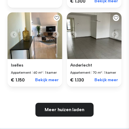
€ 1.300
Bekijk meer
Ixelles
Anderlecht
Appartement
|
60 m²
|
1 kamer
Appartement
|
70 m²
|
1 kamer
€ 1.150
Bekijk meer
€ 1.130
Bekijk meer
Meer huizen laden