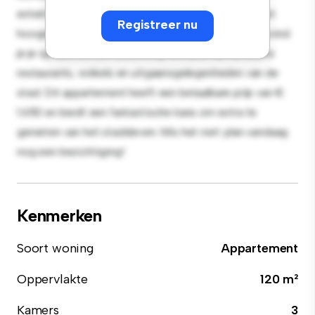
entertainment en de strakke keuken is uitgerust met
Registreer nu
hoogwaardige apparatuur. Dankzij de toplocatie bevind
je je op slechts een steenworp afstand van de beste
restaurants, winkels en uitgaansgelegenheden van de
stad. Dit appartement heeft een betaalbare prijs van €
1.650 en biedt een fantastische kans om extra te
genieten van het stadsleven. Mis het niet: plan vandaag
nog een bezichtiging!
Kenmerken
Soort woning
Appartement
Oppervlakte
120 m²
Kamers
3