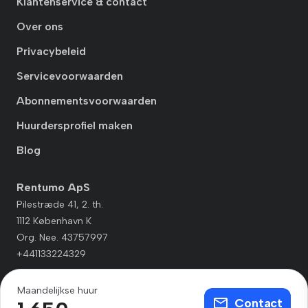
Klantenservice & contact
Over ons
Privacybeleid
Servicevoorwaarden
Abonnementsvoorwaarden
Huurdersprofiel maken
Blog
Rentumo ApS
Pilestræde 41, 2. th.
1112 København K
Org. Nee. 43757997
+441133224329
Maandelijkse huur
Contact