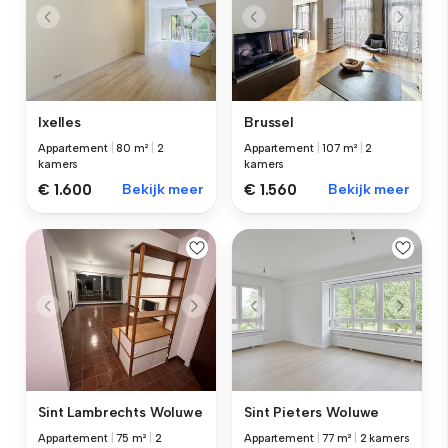
Ixelles
Brussel
Appartement
|
80 m²
|
2
Appartement
|
107 m²
|
2
kamers
kamers
€ 1.600
Bekijk meer
€ 1.560
Bekijk meer
Sint Lambrechts Woluwe
Sint Pieters Woluwe
Appartement
|
75 m²
|
2
Appartement
|
77 m²
|
2 kamers