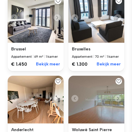
Brussel
Bruxelles
Appartement
|
69 m²
|
1 kamer
Appartement
|
70 m²
|
1 kamer
€ 1.450
Bekijk meer
€ 1.300
Bekijk meer
Anderlecht
Woluwé Saint Pierre