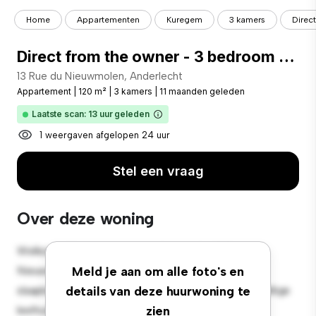
Home
Appartementen
Kuregem
3 kamers
Direc
Direct from the owner - 3 bedroom apartment for rent
13 Rue du Nieuwmolen, Anderlecht
Appartement
|
120 m²
|
3 kamers
|
11 maanden geleden
Laatste scan: 13 uur geleden
1 weergaven afgelopen 24 uur
Stel een vraag
Over deze woning
Welkom bij je nieuwe toevluchtsoord in 13 Rue du
Nieuwmolen, Anderlecht! Dit moderne 3-
Meld je aan om alle foto's en
slaapkamerappartement biedt een stijlvolle en gezellige
details van deze huurwoning te
leefruimte. De open indeling is perfect voor
zien