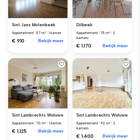
Sint Jans Molenbeek
Dilbeek
Appartement
|
57 m²
|
1 kamer
Appartement
|
75 m²
|
2
kamers
€ 910
Bekijk meer
€ 1.170
Bekijk meer
Sint Lambrechts Woluwe
Sint Lambrechts Woluwe
Appartement
|
70 m²
|
1 kamer
Appartement
|
92 m²
|
2
kamers
€ 1.125
Bekijk meer
€ 1.400
Bekijk meer