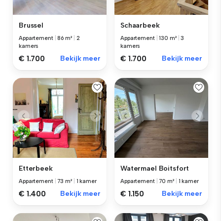
Brussel
Schaarbeek
Appartement
|
86 m²
|
2
Appartement
|
130 m²
|
3
kamers
kamers
€ 1.700
Bekijk meer
€ 1.700
Bekijk meer
Etterbeek
Watermael Boitsfort
Appartement
|
73 m²
|
1 kamer
Appartement
|
70 m²
|
1 kamer
€ 1.400
Bekijk meer
€ 1.150
Bekijk meer