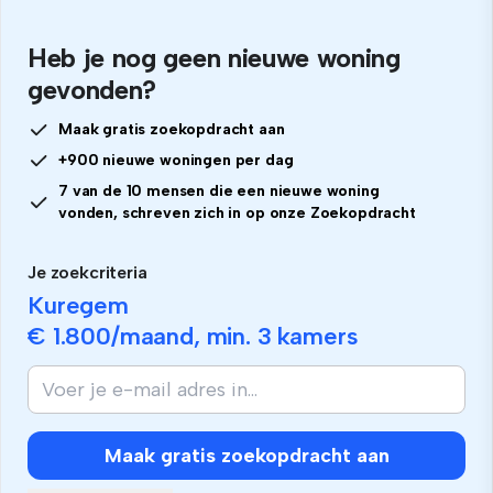
Heb je nog geen nieuwe woning
gevonden?
Maak gratis zoekopdracht aan
+900 nieuwe woningen per dag
7 van de 10 mensen die een nieuwe woning
vonden, schreven zich in op onze Zoekopdracht
Je zoekcriteria
Kuregem
€ 1.800
/maand, min.
3 kamers
Als
je
mens
bent,
Maak gratis zoekopdracht aan
negeer