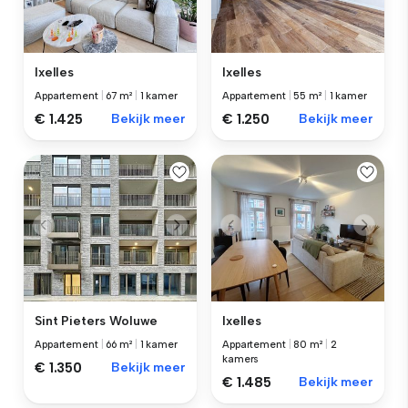
Ixelles
Ixelles
Appartement
|
67 m²
|
1 kamer
Appartement
|
55 m²
|
1 kamer
€ 1.425
Bekijk meer
€ 1.250
Bekijk meer
Sint Pieters Woluwe
Ixelles
Appartement
|
66 m²
|
1 kamer
Appartement
|
80 m²
|
2
kamers
€ 1.350
Bekijk meer
€ 1.485
Bekijk meer