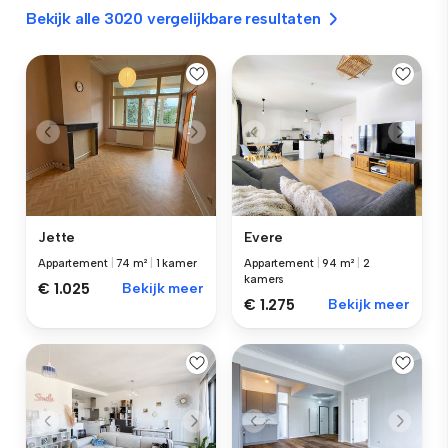
Bekijk alle 3020 vergelijkbare resultaten
Jette
Evere
Appartement
|
74 m²
|
1 kamer
Appartement
|
94 m²
|
2
kamers
€ 1.025
Bekijk meer
€ 1.275
Bekijk meer