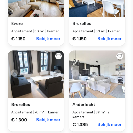
Evere
Bruxelles
Appartement
|
50 m²
|
1 kamer
Appartement
|
50 m²
|
1 kamer
€ 1.150
Bekijk meer
€ 1.150
Bekijk meer
Bruxelles
Anderlecht
Appartement
|
70 m²
|
1 kamer
Appartement
|
89 m²
|
2
kamers
€ 1.300
Bekijk meer
€ 1.385
Bekijk meer