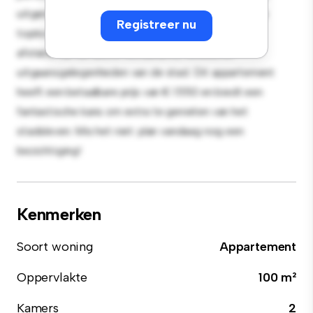
uitgerust met hoogwaardige apparatuur. Dankzij de
Registreer nu
toplocatie bevind je je op slechts een steenworp
afstand van de beste restaurants, winkels en
uitgaansgelegenheden van de stad. Dit appartement
heeft een betaalbare prijs van € 1.550 en biedt een
fantastische kans om extra te genieten van het
stadsleven. Mis het niet: plan vandaag nog een
bezichtiging!
Kenmerken
Soort woning
Appartement
Oppervlakte
100 m²
Kamers
2