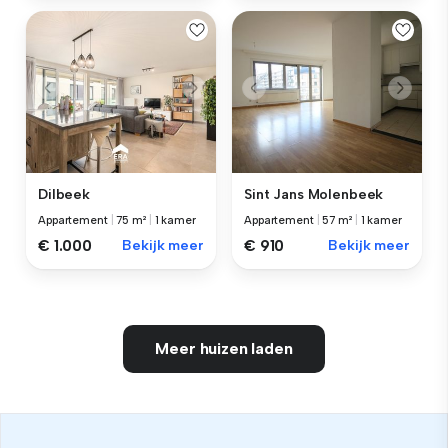
Dilbeek
Sint Jans Molenbeek
Appartement
|
75 m²
|
1 kamer
Appartement
|
57 m²
|
1 kamer
€ 1.000
Bekijk meer
€ 910
Bekijk meer
Meer huizen laden