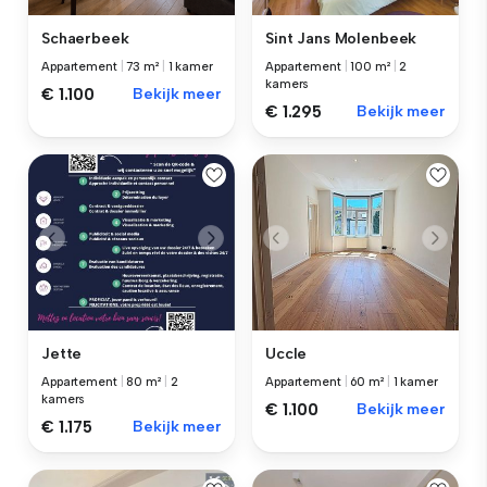
Schaerbeek
Sint Jans Molenbeek
Appartement
|
73 m²
|
1 kamer
Appartement
|
100 m²
|
2
kamers
€ 1.100
Bekijk meer
€ 1.295
Bekijk meer
Jette
Uccle
Appartement
|
80 m²
|
2
Appartement
|
60 m²
|
1 kamer
kamers
€ 1.100
Bekijk meer
€ 1.175
Bekijk meer