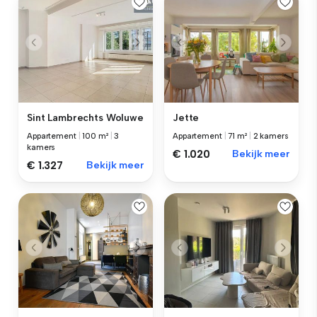
Sint Lambrechts Woluwe
Jette
Appartement
|
100 m²
|
3
Appartement
|
71 m²
|
2 kamers
kamers
€ 1.020
Bekijk meer
€ 1.327
Bekijk meer