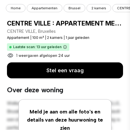
Home
Appartementen
Brussel
2 kamers
CENTRE
CENTRE VILLE : APPARTEMENT MEUBLE 2 CHAMBRES + TERRASSE + PARKING - Bruxelles 1
CENTRE VILLE, Bruxelles
Appartement
|
100 m²
|
2 kamers
|
1 jaar geleden
Laatste scan: 13 uur geleden
1 weergaven afgelopen 24 uur
Stel een vraag
Over deze woning
Welkom bij je nieuwe toevluchtsoord in CENTRE VILLE,
Bruxelles! Dit moderne 2-slaapkamerappartement biedt
Meld je aan om alle foto's en
een stijlvolle en gezellige leefruimte. De open indeling is
details van deze huurwoning te
perfect voor entertainment en de strakke keuken is
zien