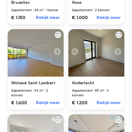
Bruxelles
Asse
Appartement
|
45 m²
|
1 kamer
Appartement
|
2 kamers
€ 1.150
Bekijk meer
€ 1.000
Bekijk meer
Woluwé Saint Lambert
Anderlecht
Appartement
|
92 m²
|
2
Appartement
|
85 m²
|
2
kamers
kamers
€ 1.600
Bekijk meer
€ 1.200
Bekijk meer