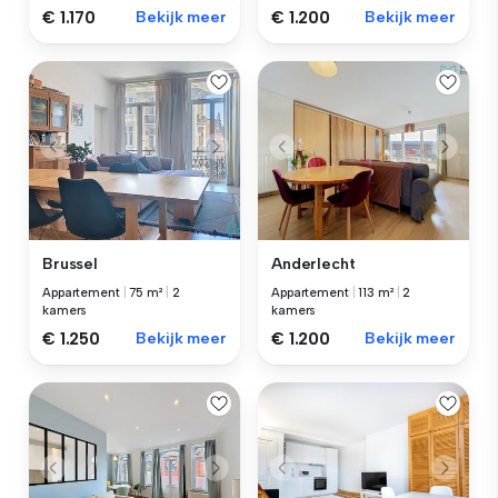
€ 1.170
Bekijk meer
€ 1.200
Bekijk meer
Brussel
Anderlecht
Appartement
|
75 m²
|
2
Appartement
|
113 m²
|
2
kamers
kamers
€ 1.250
Bekijk meer
€ 1.200
Bekijk meer