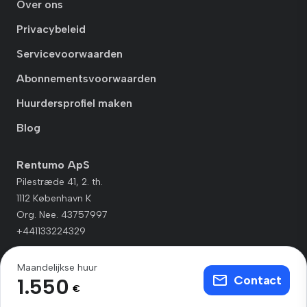
Over ons
Privacybeleid
Servicevoorwaarden
Abonnementsvoorwaarden
Huurdersprofiel maken
Blog
Rentumo ApS
Pilestræde 41, 2. th.
1112 København K
Org. Nee. 43757997
+441133224329
Maandelijkse huur
Contact
1.550
€