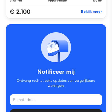
3 kamers
Appartement
132 m²
€ 2.100
Bekijk meer
Notificeer mij
Ontvang rechtstreeks updates van vergelijkbare
woningen.