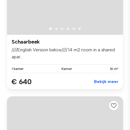
Schaarbeek
////English Version below//// 14 m2 room in a shared
apar...
1 kamer
Kamer
16 m²
€ 640
Bekijk meer