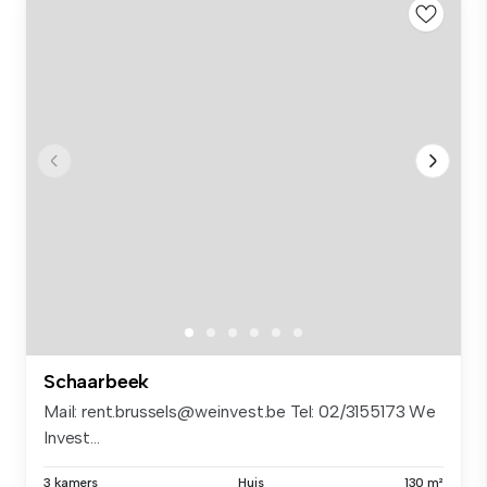
Schaarbeek
Mail: rent.brussels@weinvest.be Tel: 02/3155173 We
Invest...
3 kamers
Huis
130 m²