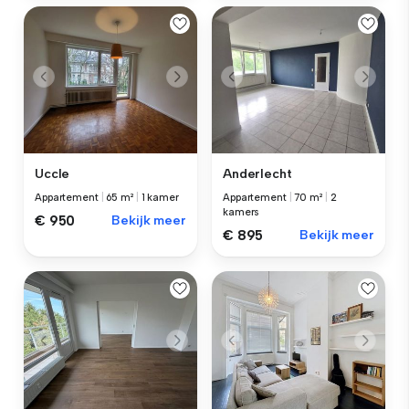
Uccle
Anderlecht
Appartement
|
65 m²
|
1 kamer
Appartement
|
70 m²
|
2
kamers
€ 950
Bekijk meer
€ 895
Bekijk meer