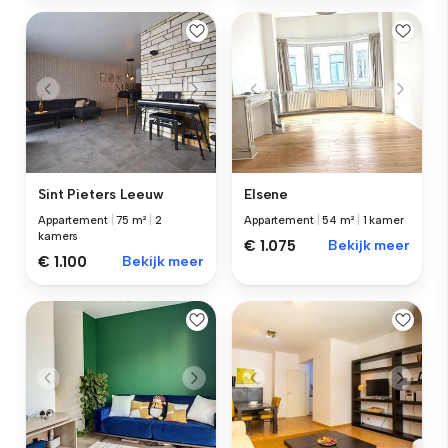
Sint Pieters Leeuw
Elsene
Appartement
|
75 m²
|
2
Appartement
|
54 m²
|
1 kamer
kamers
€ 1.075
Bekijk meer
€ 1.100
Bekijk meer