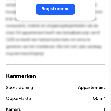
entertainment en de strakke keuken is uitgerust met
Registreer nu
hoogwaardige apparatuur. Dankzij de toplocatie bevind
je je op slechts een steenworp afstand van de beste
restaurants, winkels en uitgaansgelegenheden van de
stad. Dit appartement heeft een betaalbare prijs van €
1.200 en biedt een fantastische kans om extra te
genieten van het stadsleven. Mis het niet: plan vandaag
nog een bezichtiging!
Kenmerken
Soort woning
Appartement
Oppervlakte
55 m²
Kamers
1