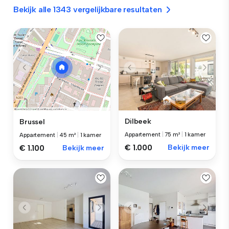
Bekijk alle 1343 vergelijkbare resultaten
Dilbeek
Brussel
Appartement
|
75 m²
|
1 kamer
Appartement
|
45 m²
|
1 kamer
€ 1.000
Bekijk meer
€ 1.100
Bekijk meer