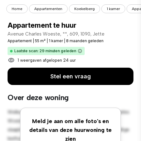
Home
Appartementen
Koekelberg
1 kamer
Appa
Appartement te huur
Avenue Charles Woeste, **, 609, 1090, Jette
Appartement
|
55 m²
|
1 kamer
|
8 maanden geleden
Laatste scan: 29 minuten geleden
1 weergaven afgelopen 24 uur
Stel een vraag
Over deze woning
Welkom bij je nieuwe toevluchtsoord in Avenue Charles
Woeste, 306, 609, 1090, Jette! Dit moderne 1-
Meld je aan om alle foto's en
slaapkamerappartement biedt een stijlvolle en gezellige
details van deze huurwoning te
leefruimte. De open indeling is perfect voor
zien