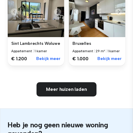
Sint Lambrechts Woluwe
Bruxelles
Appartement
|
1 kamer
Appartement
|
29 m²
|
1 kamer
€ 1.200
Bekijk meer
€ 1.000
Bekijk meer
Meer huizen laden
Heb je nog geen nieuwe woning