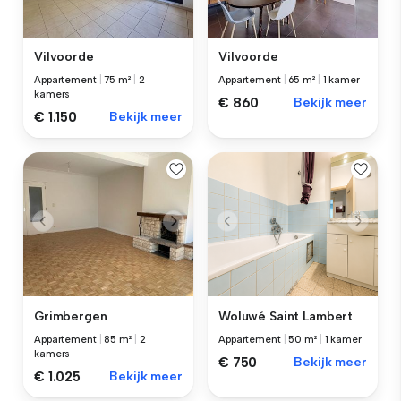
Vilvoorde
Vilvoorde
Appartement
|
75 m²
|
2
Appartement
|
65 m²
|
1 kamer
kamers
€ 860
Bekijk meer
€ 1.150
Bekijk meer
Grimbergen
Woluwé Saint Lambert
Appartement
|
85 m²
|
2
Appartement
|
50 m²
|
1 kamer
kamers
€ 750
Bekijk meer
€ 1.025
Bekijk meer