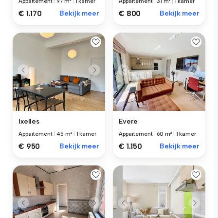
Appartement
|
97 m²
|
1 kamer
Appartement
|
31 m²
|
1 kamer
€ 1.170
Bekijk meer
€ 800
Bekijk meer
Ixelles
Evere
Appartement
|
45 m²
|
1 kamer
Appartement
|
60 m²
|
1 kamer
€ 950
Bekijk meer
€ 1.150
Bekijk meer