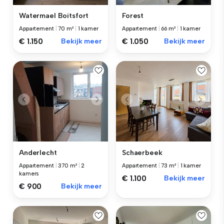
Watermael Boitsfort
Forest
Appartement
|
70 m²
|
1 kamer
Appartement
|
66 m²
|
1 kamer
€ 1.150
Bekijk meer
€ 1.050
Bekijk meer
Anderlecht
Schaerbeek
Appartement
|
370 m²
|
2
Appartement
|
73 m²
|
1 kamer
kamers
€ 1.100
Bekijk meer
€ 900
Bekijk meer