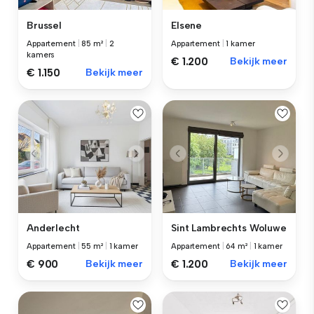
Brussel
Elsene
Appartement
|
85 m²
|
2
Appartement
|
1 kamer
kamers
€ 1.200
Bekijk meer
€ 1.150
Bekijk meer
Anderlecht
Sint Lambrechts Woluwe
Appartement
|
55 m²
|
1 kamer
Appartement
|
64 m²
|
1 kamer
€ 900
Bekijk meer
€ 1.200
Bekijk meer