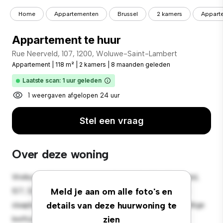
Home
Appartementen
Brussel
2 kamers
Apparte
Appartement te huur
Rue Neerveld, 107, 1200, Woluwe-Saint-Lambert
Appartement
|
118 m²
|
2 kamers
|
8 maanden geleden
Laatste scan: 1 uur geleden
1 weergaven afgelopen 24 uur
Stel een vraag
Over deze woning
Welkom bij je nieuwe toevluchtsoord in Rue Neerveld,
107, 1200, Woluwe-Saint-Lambert! Dit moderne 2-
Meld je aan om alle foto's en
slaapkamerappartement biedt een stijlvolle en gezellige
details van deze huurwoning te
leefruimte. De open indeling is perfect voor
zien