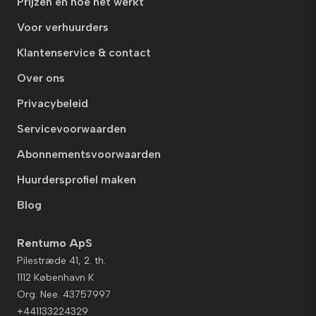
Prijzen en hoe het werkt
Voor verhuurders
Klantenservice & contact
Over ons
Privacybeleid
Servicevoorwaarden
Abonnementsvoorwaarden
Huurdersprofiel maken
Blog
Rentumo ApS
Pilestræde 41, 2. th.
1112 København K
Org. Nee. 43757997
+441133224329