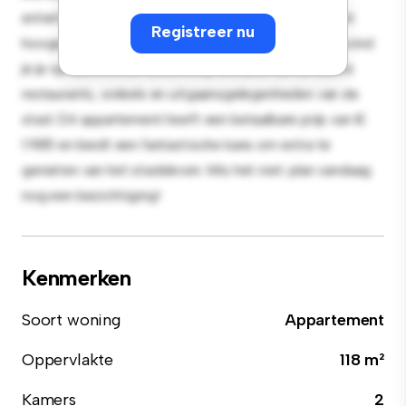
entertainment en de strakke keuken is uitgerust met
Registreer nu
hoogwaardige apparatuur. Dankzij de toplocatie bevind
je je op slechts een steenworp afstand van de beste
restaurants, winkels en uitgaansgelegenheden van de
stad. Dit appartement heeft een betaalbare prijs van €
1.985 en biedt een fantastische kans om extra te
genieten van het stadsleven. Mis het niet: plan vandaag
nog een bezichtiging!
Kenmerken
Soort woning
Appartement
Oppervlakte
118 m²
Kamers
2