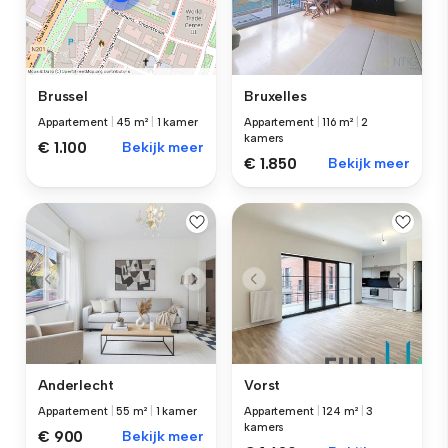
Bruxelles
Brussel
Appartement
|
116 m²
|
2
Appartement
|
45 m²
|
1 kamer
kamers
€ 1.100
Bekijk meer
€ 1.850
Bekijk meer
Anderlecht
Vorst
Appartement
|
55 m²
|
1 kamer
Appartement
|
124 m²
|
3
kamers
€ 900
Bekijk meer