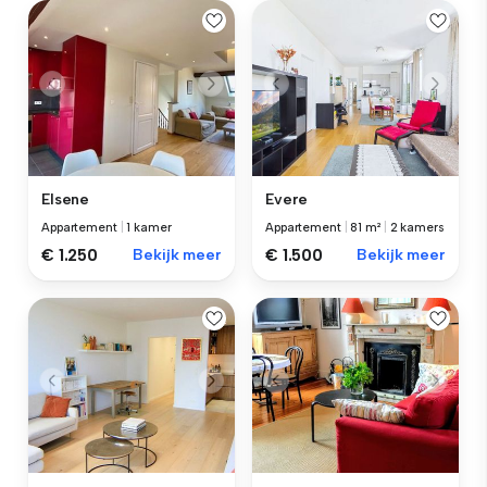
Elsene
Evere
Appartement
|
1 kamer
Appartement
|
81 m²
|
2 kamers
€ 1.250
Bekijk meer
€ 1.500
Bekijk meer