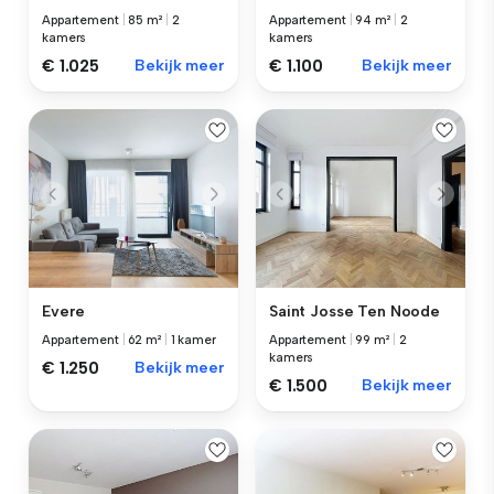
Appartement
|
85 m²
|
2
Appartement
|
94 m²
|
2
kamers
kamers
€ 1.025
Bekijk meer
€ 1.100
Bekijk meer
Evere
Saint Josse Ten Noode
Appartement
|
62 m²
|
1 kamer
Appartement
|
99 m²
|
2
kamers
€ 1.250
Bekijk meer
€ 1.500
Bekijk meer