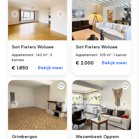
Sint Pieters Woluwe
Sint Pieters Woluwe
Appartement
|
140 m²
|
3
Appartement
|
105 m²
|
1 kamer
kamers
€ 2.000
Bekijk meer
€ 1.850
Bekijk meer
Grimbergen
Wezembeek Oppem