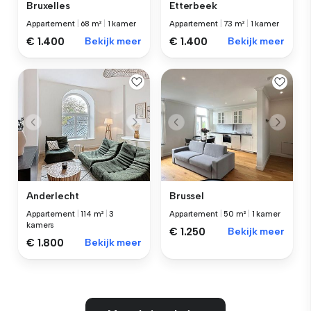
Bruxelles
Etterbeek
Appartement
|
68 m²
|
1 kamer
Appartement
|
73 m²
|
1 kamer
€ 1.400
Bekijk meer
€ 1.400
Bekijk meer
Anderlecht
Brussel
Appartement
|
114 m²
|
3
Appartement
|
50 m²
|
1 kamer
kamers
€ 1.250
Bekijk meer
€ 1.800
Bekijk meer