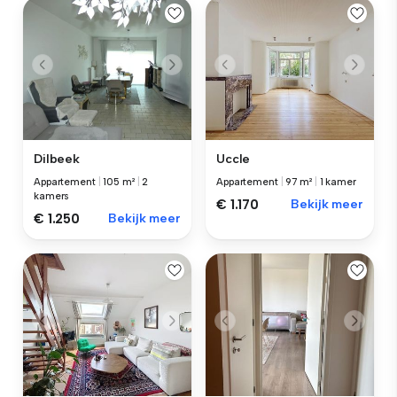
Dilbeek
Uccle
Appartement
|
105 m²
|
2
Appartement
|
97 m²
|
1 kamer
kamers
€ 1.170
Bekijk meer
€ 1.250
Bekijk meer