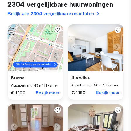
2304 vergelijkbare huurwoningen
Bekijk alle 2304 vergelijkbare resultaten
Bruxelles
Brussel
Appartement
|
50 m²
|
1 kamer
Appartement
|
45 m²
|
1 kamer
€ 1.150
Bekijk meer
€ 1.100
Bekijk meer