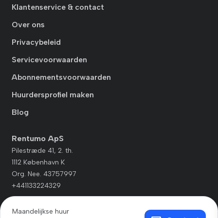
Klantenservice & contact
Over ons
Privacybeleid
Servicevoorwaarden
Abonnementsvoorwaarden
Huurdersprofiel maken
Blog
Rentumo ApS
Pilestræde 41, 2. th.
1112 København K
Org. Nee. 43757997
+441133224329
Maandelijkse huur