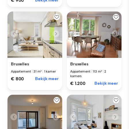
€ 900
Bekijk meer
Bruxelles
Bruxelles
Appartement
|
31 m²
|
1 kamer
Appartement
|
113 m²
|
2
kamers
€ 800
Bekijk meer
€ 1.200
Bekijk meer