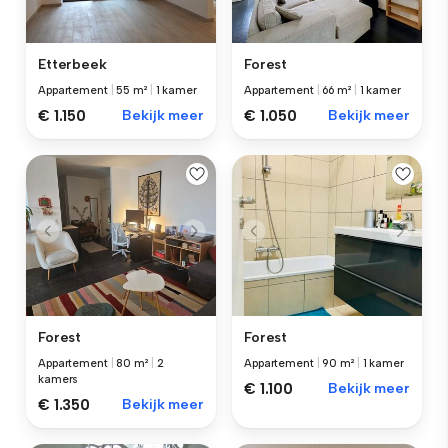
Etterbeek
Forest
Appartement
|
55 m²
|
1 kamer
Appartement
|
66 m²
|
1 kamer
€ 1.150
Bekijk meer
€ 1.050
Bekijk meer
Forest
Forest
Appartement
|
80 m²
|
2
Appartement
|
90 m²
|
1 kamer
kamers
€ 1.100
Bekijk meer
€ 1.350
Bekijk meer