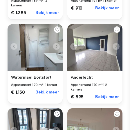
Appartement
|
89 m²
|
2
Appartement
|
57 m²
|
1 kamer
kamers
€ 910
Bekijk meer
€ 1.385
Bekijk meer
Watermael Boitsfort
Anderlecht
Appartement
|
70 m²
|
1 kamer
Appartement
|
70 m²
|
2
kamers
€ 1.150
Bekijk meer
€ 895
Bekijk meer