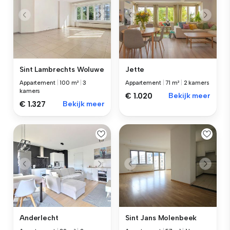
Sint Lambrechts Woluwe
Jette
Appartement
|
100 m²
|
3
Appartement
|
71 m²
|
2 kamers
kamers
€ 1.020
Bekijk meer
€ 1.327
Bekijk meer
Anderlecht
Sint Jans Molenbeek