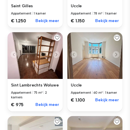
Saint Gilles
Uccle
Appartement
|
1 kamer
Appartement
|
78 m²
|
1 kamer
€ 1.250
Bekijk meer
€ 1.150
Bekijk meer
Sint Lambrechts Woluwe
Uccle
Appartement
|
75 m²
|
2
Appartement
|
60 m²
|
1 kamer
kamers
€ 1.100
Bekijk meer
€ 975
Bekijk meer