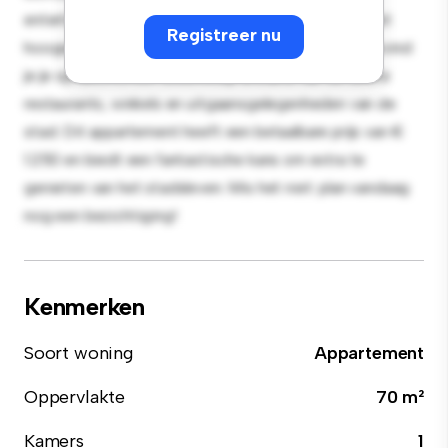
entertainment en de strakke keuken is uitgerust met
Registreer nu
hoogwaardige apparatuur. Dankzij de toplocatie bevind
je je op slechts een steenworp afstand van de beste
restaurants, winkels en uitgaansgelegenheden van de
stad. Dit appartement heeft een betaalbare prijs van €
1.250 en biedt een fantastische kans om extra te
genieten van het stadsleven. Mis het niet: plan vandaag
nog een bezichtiging!
Kenmerken
Soort woning
Appartement
Oppervlakte
70 m²
Kamers
1