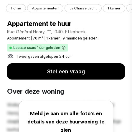
Home
Appartementen
La Chasse Jacht
1 kamer
Appartement te huur
Rue Général Henry, **, 1040, Etterbeek
Appartement
|
70 m²
|
1 kamer
|
9 maanden geleden
Laatste scan: 1 uur geleden
1 weergaven afgelopen 24 uur
Stel een vraag
Over deze woning
Welkom bij je nieuwe toevluchtsoord in Rue Général
Henry, 132, 1040, Etterbeek! Dit moderne 1-
Meld je aan om alle foto's en
slaapkamerappartement biedt een stijlvolle en gezellige
details van deze huurwoning te
leefruimte. De open indeling is perfect voor
zien