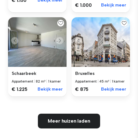
€ 1.150
Bekijk meer
€ 1.000
Bekijk meer
Schaarbeek
Bruxelles
Appartement
|
82 m²
|
1 kamer
Appartement
|
45 m²
|
1 kamer
€ 1.225
Bekijk meer
€ 875
Bekijk meer
Meer huizen laden