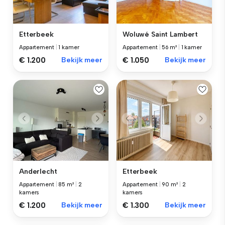
Etterbeek
Woluwé Saint Lambert
Appartement
|
1 kamer
Appartement
|
56 m²
|
1 kamer
€ 1.200
Bekijk meer
€ 1.050
Bekijk meer
Anderlecht
Etterbeek
Appartement
|
85 m²
|
2
Appartement
|
90 m²
|
2
kamers
kamers
€ 1.200
Bekijk meer
€ 1.300
Bekijk meer