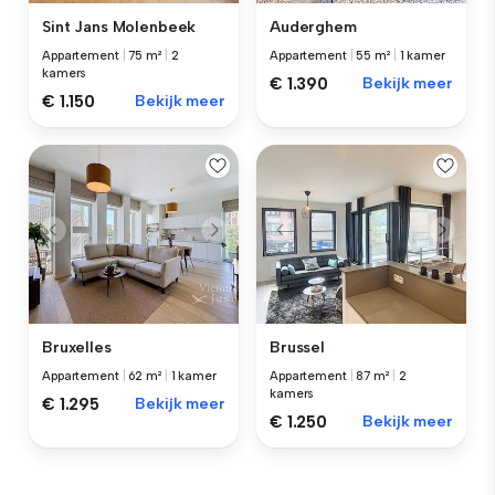
Sint Jans Molenbeek
Auderghem
Appartement
|
75 m²
|
2
Appartement
|
55 m²
|
1 kamer
kamers
€ 1.390
Bekijk meer
€ 1.150
Bekijk meer
Bruxelles
Brussel
Appartement
|
62 m²
|
1 kamer
Appartement
|
87 m²
|
2
kamers
€ 1.295
Bekijk meer
€ 1.250
Bekijk meer