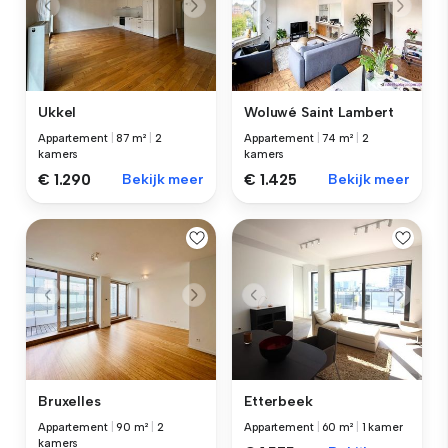
Ukkel
Woluwé Saint Lambert
Appartement
|
87 m²
|
2
Appartement
|
74 m²
|
2
kamers
kamers
€ 1.290
Bekijk meer
€ 1.425
Bekijk meer
Bruxelles
Etterbeek
Appartement
|
90 m²
|
2
Appartement
|
60 m²
|
1 kamer
kamers