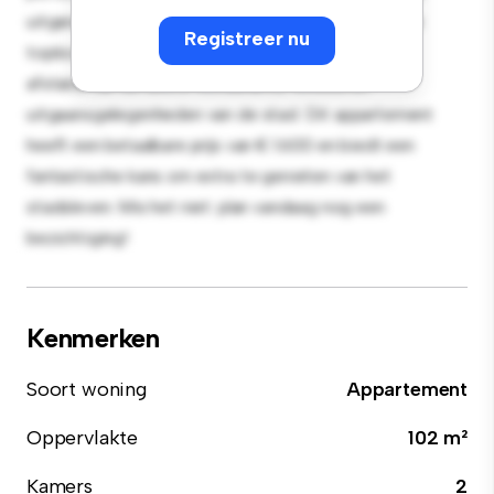
uitgerust met hoogwaardige apparatuur. Dankzij de
Registreer nu
toplocatie bevind je je op slechts een steenworp
afstand van de beste restaurants, winkels en
uitgaansgelegenheden van de stad. Dit appartement
heeft een betaalbare prijs van € 1.600 en biedt een
fantastische kans om extra te genieten van het
stadsleven. Mis het niet: plan vandaag nog een
bezichtiging!
Kenmerken
Soort woning
Appartement
Oppervlakte
102 m²
Kamers
2