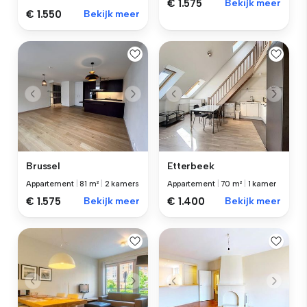
€ 1.575
Bekijk meer
€ 1.550
Bekijk meer
Brussel
Etterbeek
Appartement
|
81 m²
|
2 kamers
Appartement
|
70 m²
|
1 kamer
€ 1.575
Bekijk meer
€ 1.400
Bekijk meer