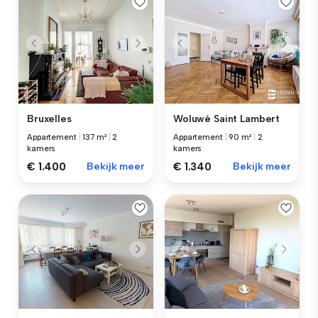
Bruxelles
Woluwé Saint Lambert
Appartement
|
137 m²
|
2
Appartement
|
90 m²
|
2
kamers
kamers
€ 1.400
Bekijk meer
€ 1.340
Bekijk meer