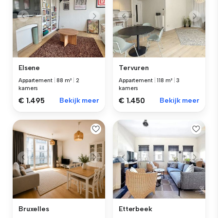
Elsene
Tervuren
Appartement
|
88 m²
|
2
Appartement
|
118 m²
|
3
kamers
kamers
€ 1.495
Bekijk meer
€ 1.450
Bekijk meer
Bruxelles
Etterbeek