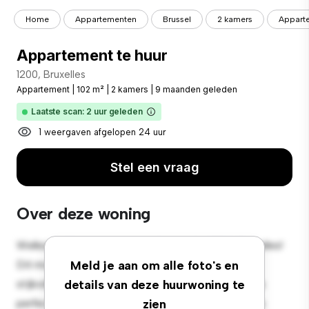
Home
Appartementen
Brussel
2 kamers
Apparte
Appartement te huur
1200, Bruxelles
Appartement
|
102 m²
|
2 kamers
|
9 maanden geleden
Laatste scan: 2 uur geleden
1 weergaven afgelopen 24 uur
Stel een vraag
Over deze woning
Welkom bij je nieuwe toevluchtsoord in 1200, Bruxelles!
Dit moderne 2-slaapkamerappartement biedt een
Meld je aan om alle foto's en
stijlvolle en gezellige leefruimte. De open indeling is
details van deze huurwoning te
perfect voor entertainment en de strakke keuken is
zien