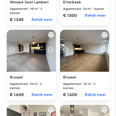
Woluwé Saint Lambert
Etterbeek
Appartement
|
98 m²
|
2
Appartement
|
56 m²
|
1 kamer
kamers
€ 1.500
Bekijk meer
€ 1.345
Bekijk meer
Brussel
Brussel
Appartement
|
96 m²
|
2
Appartement
|
93 m²
|
2
kamers
kamers
€ 1.600
Bekijk meer
€ 1.600
Bekijk meer