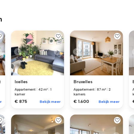
n
t
Ixelles
Bruxelles
Appartement
|
42 m²
|
1
Appartement
|
87 m²
|
2
kamer
kamers
€ 875
€ 1.600
r
Bekijk meer
Bekijk meer