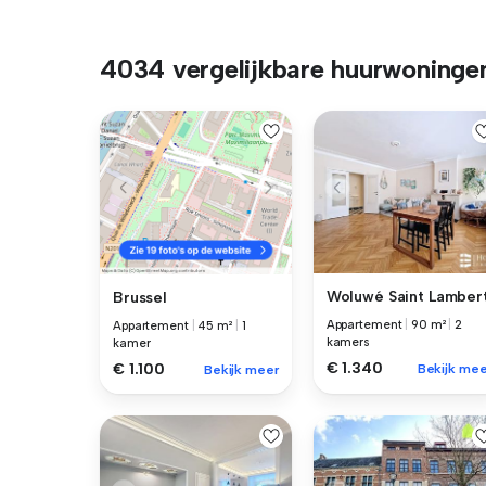
4034 vergelijkbare huurwoninge
Woluwé Saint Lamber
Brussel
Appartement
|
90 m²
|
2
Appartement
|
45 m²
|
1
kamers
kamer
€ 1.340
€ 1.100
Bekijk mee
Bekijk meer