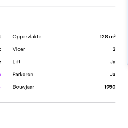
t
Oppervlakte
128 m²
2
Vloer
3
e
Lift
Ja
a
Parkeren
Ja
-
Bouwjaar
1950