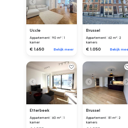
Uccle
Brussel
Appartement
|
90 m²
|
1
Appartement
|
62 m²
|
2
kamer
kamers
€ 1.650
€ 1.050
Bekijk meer
Bekijk mee
Etterbeek
Brussel
Appartement
|
60 m²
|
1
Appartement
|
81 m²
|
2
kamer
kamers