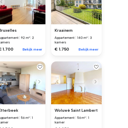
Bruxelles
Kraainem
Appartement
|
92 m²
|
2
Appartement
|
140 m²
|
3
kamers
kamers
€ 1.700
€ 1.750
Bekijk meer
Bekijk meer
Etterbeek
Woluwé Saint Lambert
Appartement
|
56 m²
|
1
Appartement
|
56 m²
|
1
kamer
kamer