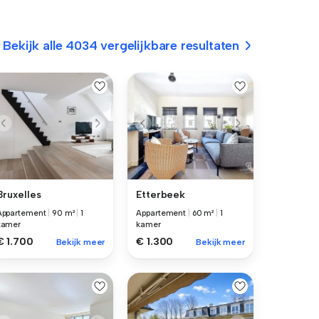
Bekijk alle 4034 vergelijkbare resultaten
Bruxelles
Etterbeek
Appartement
|
90 m²
|
1
Appartement
|
60 m²
|
1
kamer
kamer
€ 1.700
€ 1.300
Bekijk meer
Bekijk meer