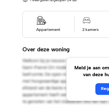
1 weergaven afgelopen 24 uur
Appartement
2 kamers
Over deze woning
Welkom bij je nieuwe toevluchtsoord in Ave
Saint-Pierre! Dit moderne 2-slaapkamerappar
Meld je aan om 
leefruimte. De open indeling is perfect voo
van deze hu
met hoogwaardige apparatuur. Dankzij de to
afstand van de beste restaurants, winkels e
Reg
appartement heeft een betaalbare prijs van 
te genieten van het stadsleven. Mis het niet