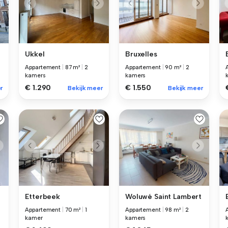
Ukkel
Bruxelles
Appartement
|
87 m²
|
2
Appartement
|
90 m²
|
2
kamers
kamers
€ 1.290
€ 1.550
r
Bekijk meer
Bekijk meer
Etterbeek
Woluwé Saint Lambert
Appartement
|
70 m²
|
1
Appartement
|
98 m²
|
2
kamer
kamers