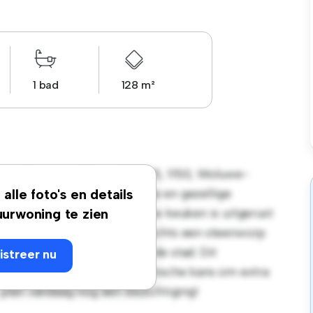
1 bad
128 m²
nue Capitaine Piret, 67, BP5, 1150, Woluwe-
tement biedt een stijlvolle en gezellige
alle foto's en details
r entertainment en de strakke keuken is uitgerust
urwoning te zien
plocatie bevind je je op slechts een steenworp
n uitgaansgelegenheden van de stad. Dit
istreer nu
€ 1.900 en biedt een fantastische kans om extra
: plan vandaag nog een bezichtiging!