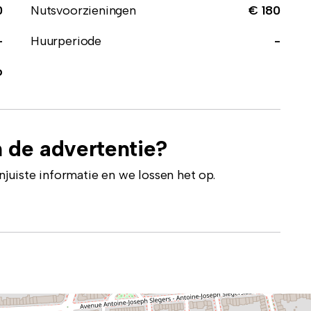
0
Nutsvoorzieningen
€ 180
-
Huurperiode
-
b
 de advertentie?
uiste informatie en we lossen het op.