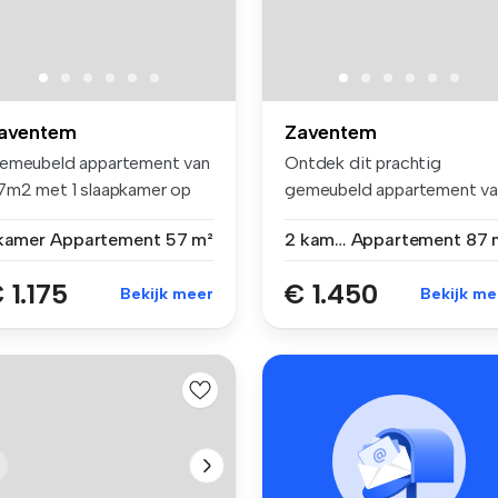
aventem
Zaventem
emeubeld appartement van
Ontdek dit prachtig
7m2 met 1 slaapkamer op
gemeubeld appartement va
 twe...
87 m², gele...
 kamer
Appartement
57 m²
2 kamers
Appartement
87 
 1.175
€ 1.450
Bekijk meer
Bekijk me