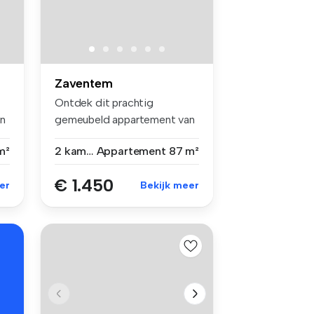
Zaventem
Ontdek dit prachtig
n
gemeubeld appartement van
87 m², gele...
m²
2 kamers
Appartement
87 m²
€ 1.450
er
Bekijk meer