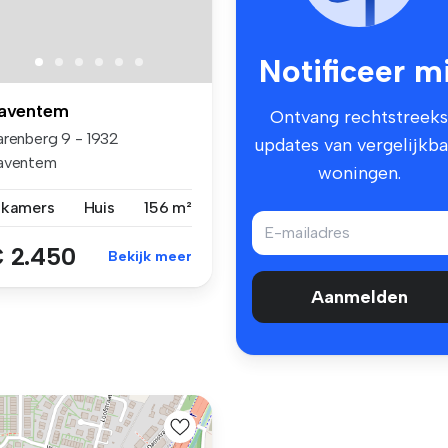
Notificeer mi
aventem
Ontvang rechtstreeks
arenberg 9 - 1932
updates van vergelijkba
aventem
woningen.
 kamers
Huis
156 m²
 2.450
Bekijk meer
Aanmelden