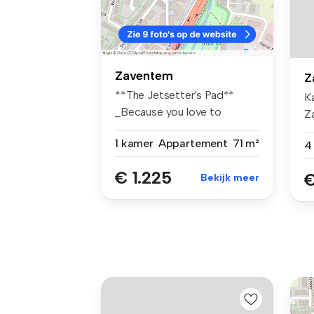
Zaventem
Z
**The Jetsetter's Pad**
K
_Because you love to
Z
explore._ **...
1 kamer
Appartement
71 m²
4
€ 1.225
€
Bekijk meer