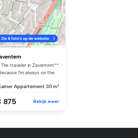
aventem
*The traveler in Zaventem**
Because I'm always on the
..
 kamer
Appartement
30 m²
 875
Bekijk meer