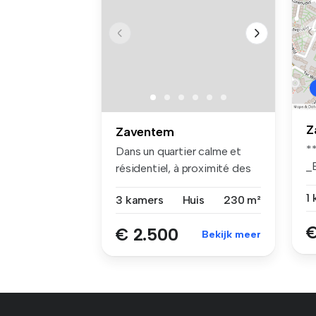
Z
Zaventem
*
Dans un quartier calme et
_
résidentiel, à proximité des
m.
ax...
1
3 kamers
Huis
230 m²
€
€ 2.500
Bekijk meer