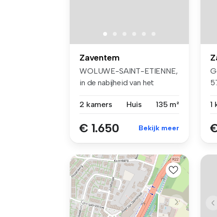
Zaventem
Z
WOLUWE-SAINT-ETIENNE,
G
in de nabijheid van het
5
gemeentehui...
de
2 kamers
Huis
135 m²
1
€ 1.650
€
Bekijk meer