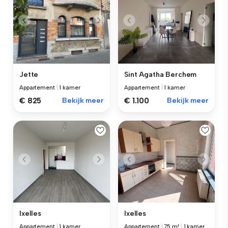
Jette
Sint Agatha Berchem
Appartement
|
1 kamer
Appartement
|
1 kamer
€ 825
Bekijk meer
€ 1.100
Bekijk meer
Ixelles
Ixelles
Appartement
|
1 kamer
Appartement
|
75 m²
|
1 kamer