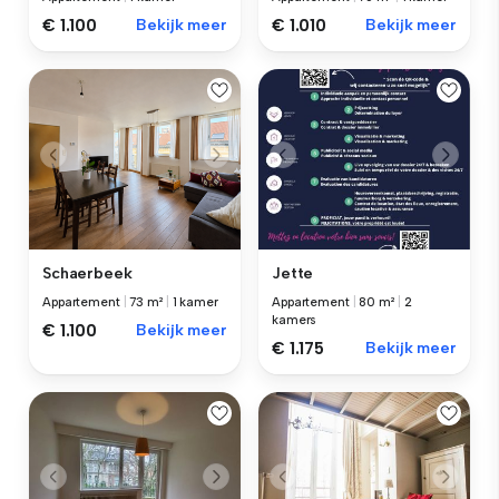
€ 1.100
Bekijk meer
€ 1.010
Bekijk meer
Schaerbeek
Jette
Appartement
|
73 m²
|
1 kamer
Appartement
|
80 m²
|
2
kamers
€ 1.100
Bekijk meer
€ 1.175
Bekijk meer