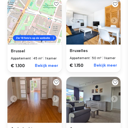
Bruxelles
Brussel
Appartement
|
50 m²
|
1 kamer
Appartement
|
45 m²
|
1 kamer
€ 1.150
Bekijk meer
€ 1.100
Bekijk meer