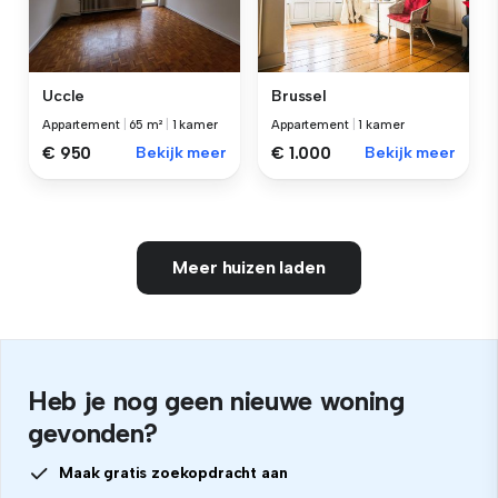
Uccle
Brussel
Appartement
|
65 m²
|
1 kamer
Appartement
|
1 kamer
€ 950
Bekijk meer
€ 1.000
Bekijk meer
Meer huizen laden
Heb je nog geen nieuwe woning
gevonden?
Maak gratis zoekopdracht aan