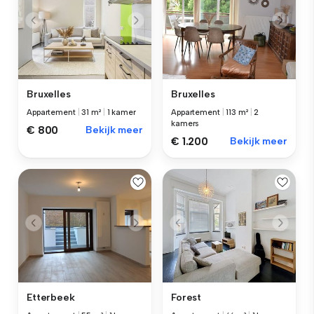
Bruxelles
Bruxelles
Appartement
|
31 m²
|
1 kamer
Appartement
|
113 m²
|
2
kamers
€ 800
Bekijk meer
€ 1.200
Bekijk meer
Etterbeek
Forest