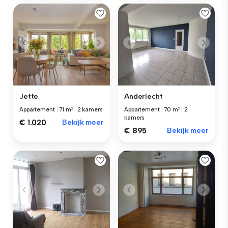
Jette
Anderlecht
Appartement
|
71 m²
|
2 kamers
Appartement
|
70 m²
|
2
kamers
€ 1.020
Bekijk meer
€ 895
Bekijk meer