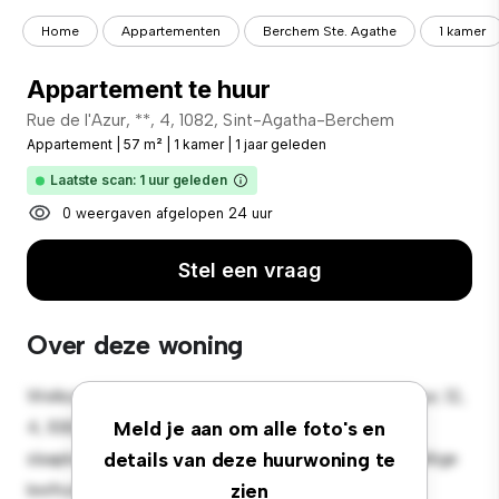
Home
Appartementen
Berchem Ste. Agathe
1 kamer
Appartement te huur
Rue de l'Azur, **, 4, 1082, Sint-Agatha-Berchem
Appartement
|
57 m²
|
1 kamer
|
1 jaar geleden
Laatste scan: 1 uur geleden
0 weergaven afgelopen 24 uur
Stel een vraag
Over deze woning
Welkom bij je nieuwe toevluchtsoord in Rue de l'Azur, 12,
4, 1082, Sint-Agatha-Berchem! Dit moderne 1-
Meld je aan om alle foto's en
slaapkamerappartement biedt een stijlvolle en gezellige
details van deze huurwoning te
leefruimte. De open indeling is perfect voor
zien