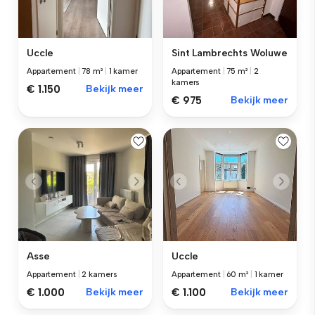
Uccle
Sint Lambrechts Woluwe
Appartement
|
78 m²
|
1 kamer
Appartement
|
75 m²
|
2
kamers
€ 1.150
Bekijk meer
€ 975
Bekijk meer
Asse
Uccle
Appartement
|
2 kamers
Appartement
|
60 m²
|
1 kamer
€ 1.000
Bekijk meer
€ 1.100
Bekijk meer