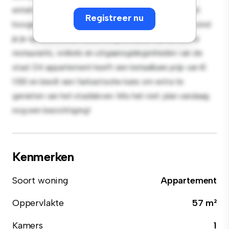
entertainment en de strakke keuken is uitgerust met
Registreer nu
hoogwaardige apparatuur. Dankzij de toplocatie bevind
je je op slechts een steenworp afstand van de beste
restaurants, winkels en uitgaansgelegenheden van de
stad. Dit appartement heeft een betaalbare prijs van €
1.100 en biedt een fantastische kans om extra te
genieten van het stadsleven. Mis het niet: plan vandaag
nog een bezichtiging!
Kenmerken
Soort woning
Appartement
Oppervlakte
57 m²
Kamers
1