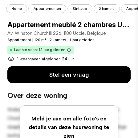
Home
Appartementen
Sint Job
2 kamers
Appar
Appartement meublé 2 chambres Uccle
Av. Winston Churchill 226, 1180 Uccle, Belgique
Appartement
|
120 m²
|
2 kamers
|
1 jaar geleden
Laatste scan: 12 uur geleden
1 weergaven afgelopen 24 uur
Stel een vraag
Over deze woning
Welkom bij je nieuwe toevluchtsoord in Av. Winston
Churchill 226, 1180 Uccle, Belgique! Dit moderne 2-
Meld je aan om alle foto's en
slaapkamerappartement biedt een stijlvolle en gezellige
details van deze huurwoning te
leefruimte. De open indeling is perfect voor
zien