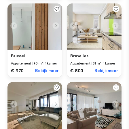
Brussel
Bruxelles
Appartement
|
90 m²
|
1 kamer
Appartement
|
31 m²
|
1 kamer
€ 970
Bekijk meer
€ 800
Bekijk meer