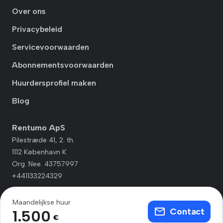
Over ons
Privacybeleid
Servicevoorwaarden
Abonnementsvoorwaarden
Huurdersprofiel maken
Blog
Rentumo ApS
Pilestræde 41, 2. th.
1112 København K
Org. Nee. 43757997
+441133224329
Maandelijkse huur
Contact
1.500
€