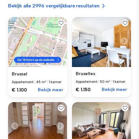
Bekijk alle 2996 vergelijkbare resultaten
Bruxelles
Brussel
Appartement
|
50 m²
|
1 kamer
Appartement
|
45 m²
|
1 kamer
€ 1.150
Bekijk meer
€ 1.100
Bekijk meer