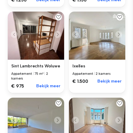
€ 1.250
€ 1.150
Sint Lambrechts Woluwe
Ixelles
Appartement
|
75 m²
|
2
Appartement
|
2 kamers
kamers
€ 1.500
Bekijk meer
€ 975
Bekijk meer