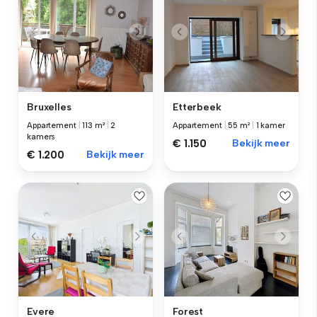
Bruxelles
Etterbeek
Appartement
|
113 m²
|
2
Appartement
|
55 m²
|
1 kamer
kamers
€ 1.150
Bekijk meer
€ 1.200
Bekijk meer
Evere
Forest