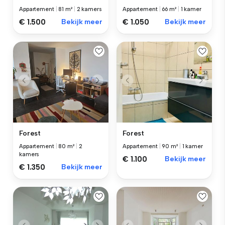
Appartement
|
81 m²
|
2 kamers
Appartement
|
66 m²
|
1 kamer
€ 1.500
Bekijk meer
€ 1.050
Bekijk meer
Forest
Forest
Appartement
|
80 m²
|
2
Appartement
|
90 m²
|
1 kamer
kamers
€ 1.100
Bekijk meer
€ 1.350
Bekijk meer