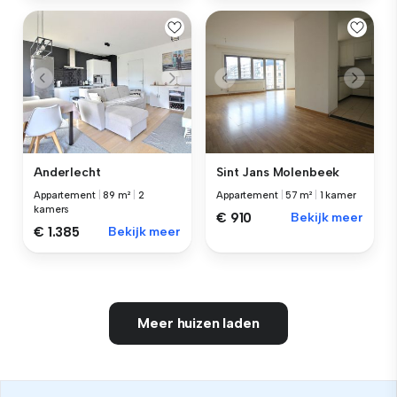
Anderlecht
Sint Jans Molenbeek
Appartement
|
89 m²
|
2
Appartement
|
57 m²
|
1 kamer
kamers
€ 910
Bekijk meer
€ 1.385
Bekijk meer
Meer huizen laden