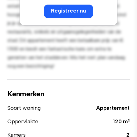
entertainment en de strakke keuken is uitgerust met
Registreer nu
hoogwaardige apparatuur. Dankzij de toplocatie bevind
je je op slechts een steenworp afstand van de beste
restaurants, winkels en uitgaansgelegenheden van de
stad. Dit appartement heeft een betaalbare prijs van €
1.500 en biedt een fantastische kans om extra te
genieten van het stadsleven. Mis het niet: plan vandaag
nog een bezichtiging!
Kenmerken
Soort woning
Appartement
Oppervlakte
120 m²
Kamers
2