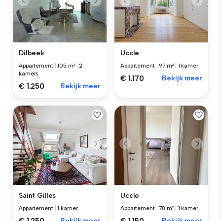
Dilbeek
Uccle
Appartement
|
105 m²
|
2
Appartement
|
97 m²
|
1 kamer
kamers
€ 1.170
Bekijk meer
€ 1.250
Bekijk meer
Saint Gilles
Uccle
Appartement
|
1 kamer
Appartement
|
78 m²
|
1 kamer
Bekijk meer
Bekijk meer