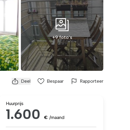
+9 foto's
Deel
Bespaar
Rapporteer
Huurprijs
1.600
€
/maand