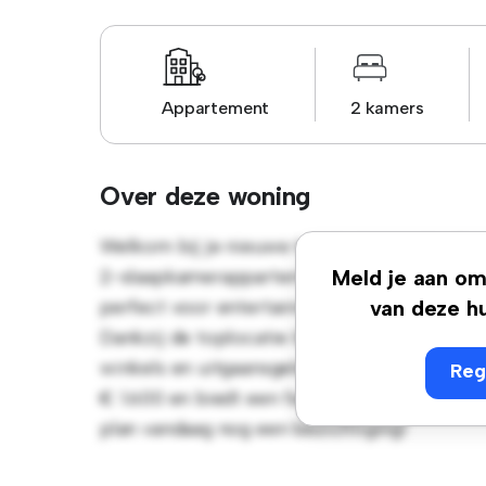
Appartement
2 kamers
Over deze woning
Welkom bij je nieuwe toevluchtsoord in Rue 
2-slaapkamerappartement biedt een stijlvoll
Meld je aan om 
perfect voor entertainment en de strakke k
van deze hu
Dankzij de toplocatie bevind je je op slech
winkels en uitgaansgelegenheden van de stad
Reg
€ 1.600 en biedt een fantastische kans om ex
plan vandaag nog een bezichtiging!