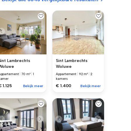
Sint Lambrechts
Sint Lambrechts
Woluwe
Woluwe
Appartement
|
70 m²
|
1
Appartement
|
92 m²
|
2
kamer
kamers
€ 1.125
€ 1.400
Bekijk meer
Bekijk meer