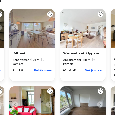
Dilbeek
Wezembeek Oppem
Appartement
|
75 m²
|
2
Appartement
|
115 m²
|
2
kamers
kamers
€ 1.170
€ 1.450
r
Bekijk meer
Bekijk meer