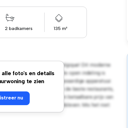
2 badkamers
135 m²
Goffart 97, 1050 Ixelles, Belgique! Dit moderne
e en gezellige leefruimte. De open indeling is
alle foto's en details
euken is uitgerust met hoogwaardige apparatuur.
urwoning te zien
ts een steenworp afstand van de beste restaurants,
. Dit appartement heeft een betaalbare prijs van
istreer nu
tra te genieten van het stadsleven. Mis het niet: