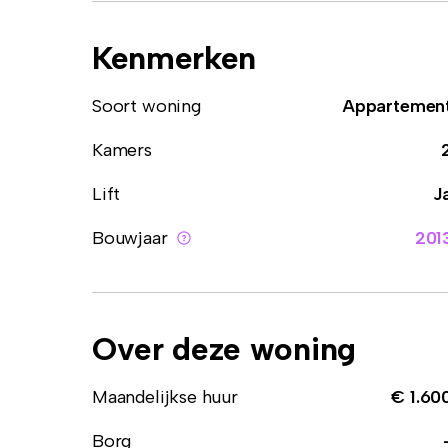
Kenmerken
Soort woning
Appartemen
Kamers
Lift
J
Bouwjaar
201
Over deze woning
Maandelijkse huur
€ 1.60
Borg