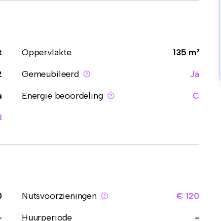
t
Oppervlakte
135 m²
2
Gemeubileerd
Ja
a
Energie beoordeling
C
3
0
Nutsvoorzieningen
€ 120
-
Huurperiode
-