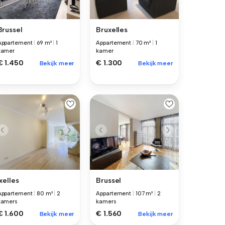
Brussel
Bruxelles
Appartement
|
69 m²
|
1
Appartement
|
70 m²
|
1
kamer
kamer
€ 1.450
€ 1.300
Bekijk meer
Bekijk meer
Ixelles
Brussel
Appartement
|
80 m²
|
2
Appartement
|
107 m²
|
2
kamers
kamers
€ 1.600
€ 1.560
Bekijk meer
Bekijk meer