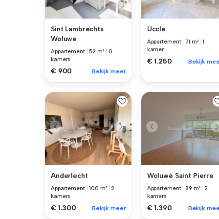
Sint Lambrechts
Uccle
Woluwe
Appartement
|
71 m²
|
1
kamer
Appartement
|
52 m²
|
0
kamers
€ 1.250
Bekijk mee
€ 900
Bekijk meer
Anderlecht
Woluwé Saint Pierre
Appartement
|
100 m²
|
2
Appartement
|
89 m²
|
2
kamers
kamers
€ 1.300
€ 1.390
Bekijk meer
Bekijk mee