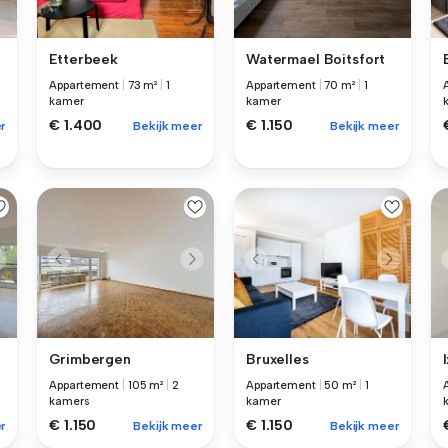
Etterbeek
Watermael Boitsfort
Appartement
|
73 m²
|
1
Appartement
|
70 m²
|
1
kamer
kamer
€ 1.400
€ 1.150
r
Bekijk meer
Bekijk meer
Grimbergen
Bruxelles
Appartement
|
105 m²
|
2
Appartement
|
50 m²
|
1
kamers
kamer
€ 1.150
€ 1.150
r
Bekijk meer
Bekijk meer