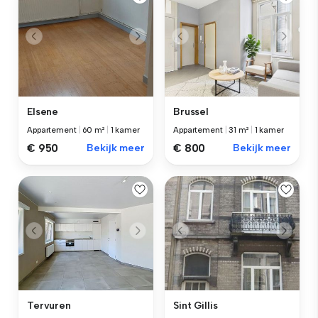
Elsene
Brussel
Appartement
|
60 m²
|
1 kamer
Appartement
|
31 m²
|
1 kamer
€ 950
Bekijk meer
€ 800
Bekijk meer
Tervuren
Sint Gillis