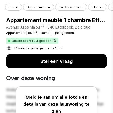
Home
Appartementen
La Chasse Jacht
1 kamer
Appartement meublé 1 chambre Etterbeek
Avenue Jules Malou **, 1040 Etterbeek, Belgique
Appartement
|
85 m²
|
1 kamer
|
1 jaar geleden
Laatste scan: 1 uur geleden
17 weergaven afgelopen 24 uur
Stel een vraag
Over deze woning
Welkom bij je nieuwe toevluchtsoord in Avenue Jules
Malou 78, 1040 Etterbeek, Belgique! Dit moderne 1-
Meld je aan om alle foto's en
slaapkamerappartement biedt een stijlvolle en gezellige
details van deze huurwoning te
leefruimte. De open indeling is perfect voor
zien