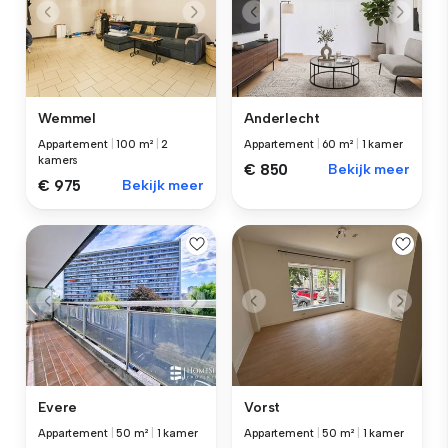
Wemmel
Anderlecht
Appartement
|
100 m²
|
2
Appartement
|
60 m²
|
1 kamer
kamers
€ 850
Bekijk meer
€ 975
Bekijk meer
Evere
Vorst
Appartement
|
50 m²
|
1 kamer
Appartement
|
50 m²
|
1 kamer