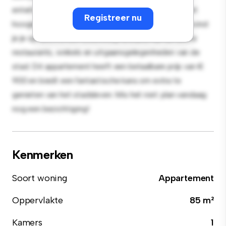
entertainment en de strakke keuken is uitgerust met
Registreer nu
hoogwaardige apparatuur. Dankzij de toplocatie bevind
je je op slechts een steenworp afstand van de beste
restaurants, winkels en uitgaansgelegenheden van de
stad. Dit appartement heeft een betaalbare prijs van €
900 en biedt een fantastische kans om extra te
genieten van het stadsleven. Mis het niet: plan vandaag
nog een bezichtiging!
Kenmerken
Soort woning
Appartement
Oppervlakte
85 m²
Kamers
1