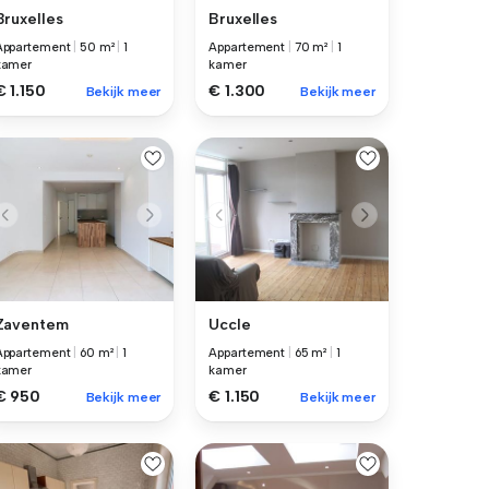
Bruxelles
Bruxelles
Appartement
|
50 m²
|
1
Appartement
|
70 m²
|
1
kamer
kamer
€ 1.150
€ 1.300
Bekijk meer
Bekijk meer
Zaventem
Uccle
Appartement
|
60 m²
|
1
Appartement
|
65 m²
|
1
kamer
kamer
€ 950
€ 1.150
Bekijk meer
Bekijk meer