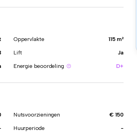
t
Oppervlakte
115 m²
3
Lift
Ja
a
Energie beoordeling
D+
0
Nutsvoorzieningen
€ 150
-
Huurperiode
-