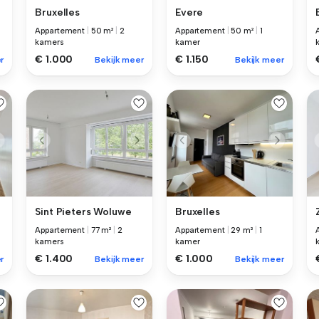
Bruxelles
Evere
Appartement
|
50 m²
|
2
Appartement
|
50 m²
|
1
kamers
kamer
€ 1.000
€ 1.150
r
Bekijk meer
Bekijk meer
Sint Pieters Woluwe
Bruxelles
Appartement
|
77 m²
|
2
Appartement
|
29 m²
|
1
kamers
kamer
€ 1.400
€ 1.000
r
Bekijk meer
Bekijk meer