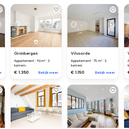
Grimbergen
Vilvoorde
Appartement
|
96 m²
|
2
Appartement
|
75 m²
|
2
kamers
kamers
€ 1.350
€ 1.150
r
Bekijk meer
Bekijk meer