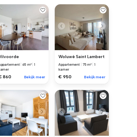
Vilvoorde
Woluwé Saint Lambert
Appartement
|
65 m²
|
1
Appartement
|
75 m²
|
1
kamer
kamer
€ 860
€ 950
Bekijk meer
Bekijk meer