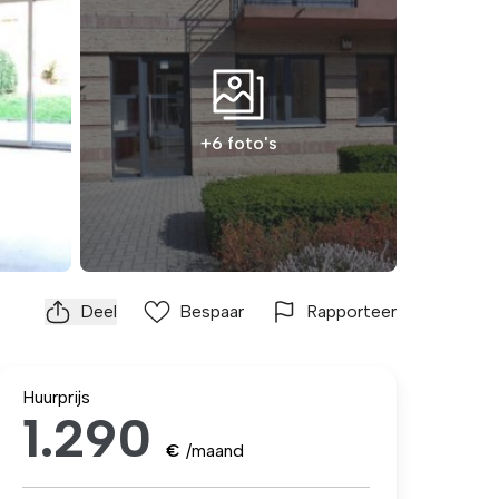
+6 foto's
Deel
Bespaar
Rapporteer
Huurprijs
1.290
€
/maand