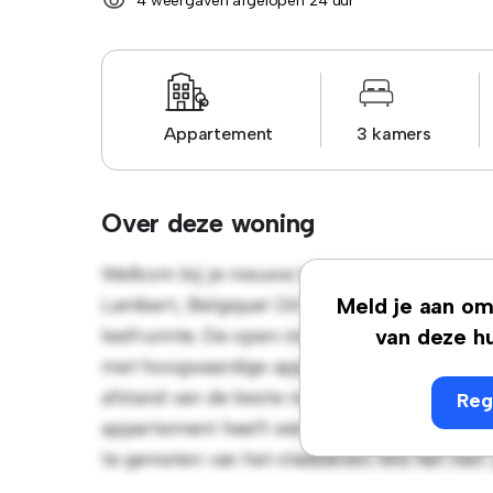
4 weergaven afgelopen 24 uur
Appartement
3 kamers
Over deze woning
Welkom bij je nieuwe toevluchtsoord in Av
Lambert, Belgique! Dit moderne 3-slaapkame
Meld je aan om 
leefruimte. De open indeling is perfect voo
van deze hu
met hoogwaardige apparatuur. Dankzij de to
afstand van de beste restaurants, winkels e
Reg
appartement heeft een betaalbare prijs van 
te genieten van het stadsleven. Mis het niet