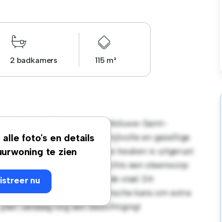
2 badkamers
115 m²
enue Marcel Thiry 72, 1200 Woluwe-Saint-
rappartement biedt een stijlvolle en gezellige
alle foto's en details
r entertainment en de strakke keuken is uitgerust
urwoning te zien
plocatie bevind je je op slechts een steenworp
n uitgaansgelegenheden van de stad. Dit
istreer nu
€ 1.290 en biedt een fantastische kans om extra
: plan vandaag nog een bezichtiging!