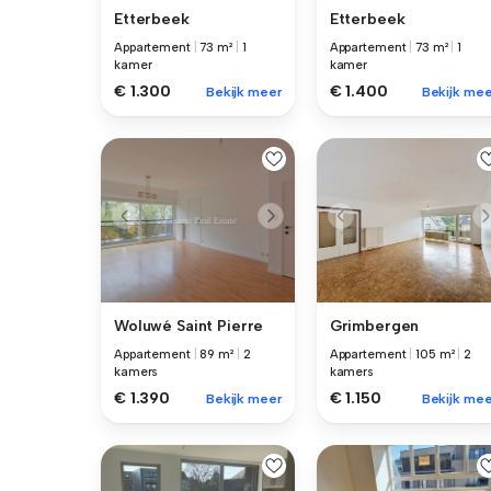
Etterbeek
Etterbeek
Appartement
|
73 m²
|
1
Appartement
|
73 m²
|
1
kamer
kamer
€ 1.300
€ 1.400
Bekijk meer
Bekijk mee
Woluwé Saint Pierre
Grimbergen
Appartement
|
89 m²
|
2
Appartement
|
105 m²
|
2
kamers
kamers
€ 1.390
€ 1.150
Bekijk meer
Bekijk mee