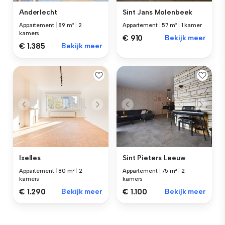
Anderlecht
Sint Jans Molenbeek
Appartement
|
89 m²
|
2
Appartement
|
57 m²
|
1 kamer
kamers
€ 910
Bekijk meer
€ 1.385
Bekijk meer
Ixelles
Sint Pieters Leeuw
Appartement
|
80 m²
|
2
Appartement
|
75 m²
|
2
kamers
kamers
€ 1.290
Bekijk meer
€ 1.100
Bekijk meer