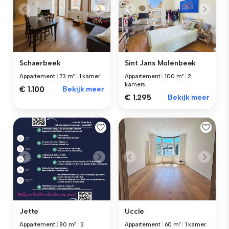
Schaerbeek
Sint Jans Molenbeek
Appartement
|
73 m²
|
1 kamer
Appartement
|
100 m²
|
2
kamers
€ 1.100
Bekijk meer
€ 1.295
Bekijk meer
Jette
Uccle
Appartement
|
80 m²
|
2
Appartement
|
60 m²
|
1 kamer