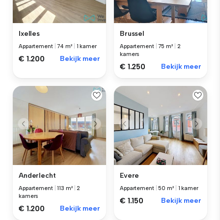
Ixelles
Brussel
Appartement
|
74 m²
|
1 kamer
Appartement
|
75 m²
|
2
kamers
€ 1.200
Bekijk meer
€ 1.250
Bekijk meer
Anderlecht
Evere
Appartement
|
113 m²
|
2
Appartement
|
50 m²
|
1 kamer
kamers
€ 1.150
Bekijk meer
€ 1.200
Bekijk meer