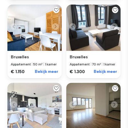
Bruxelles
Bruxelles
Appartement
|
50 m²
|
1 kamer
Appartement
|
70 m²
|
1 kamer
€ 1.150
Bekijk meer
€ 1.300
Bekijk meer