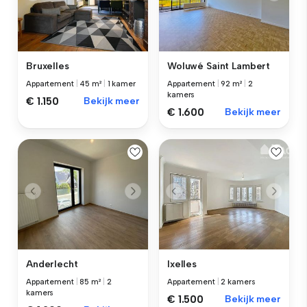
Bruxelles
Woluwé Saint Lambert
Appartement
|
45 m²
|
1 kamer
Appartement
|
92 m²
|
2
kamers
€ 1.150
Bekijk meer
€ 1.600
Bekijk meer
Anderlecht
Ixelles
Appartement
|
85 m²
|
2
Appartement
|
2 kamers
kamers
€ 1.500
Bekijk meer