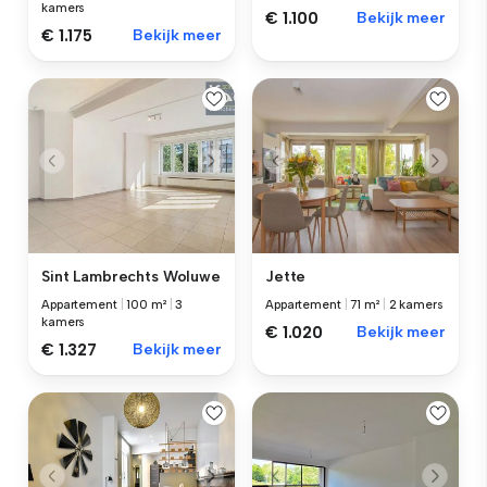
kamers
€ 1.100
Bekijk meer
€ 1.175
Bekijk meer
Sint Lambrechts Woluwe
Jette
Appartement
|
100 m²
|
3
Appartement
|
71 m²
|
2 kamers
kamers
€ 1.020
Bekijk meer
€ 1.327
Bekijk meer