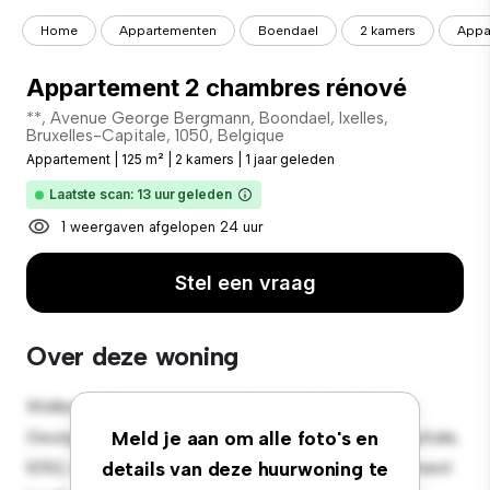
Home
Appartementen
Boendael
2 kamers
Appa
Appartement 2 chambres rénové
**, Avenue George Bergmann, Boondael, Ixelles,
Bruxelles-Capitale, 1050, Belgique
Appartement
|
125 m²
|
2 kamers
|
1 jaar geleden
Laatste scan: 13 uur geleden
1 weergaven afgelopen 24 uur
Stel een vraag
Over deze woning
Welkom bij je nieuwe toevluchtsoord in 119, Avenue
George Bergmann, Boondael, Ixelles, Bruxelles-Capitale,
Meld je aan om alle foto's en
1050, Belgique! Dit moderne 2-slaapkamerappartement
details van deze huurwoning te