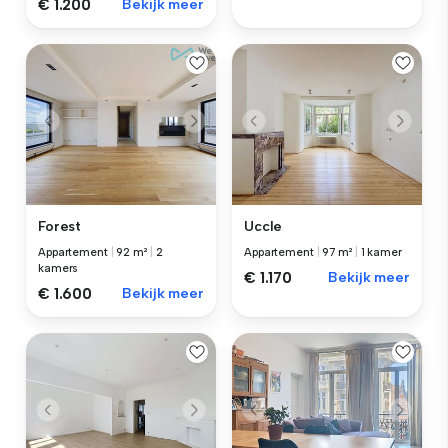
€ 1.200
Bekijk meer
Forest
Uccle
Appartement
|
92 m²
|
2
Appartement
|
97 m²
|
1 kamer
kamers
€ 1.170
Bekijk meer
€ 1.600
Bekijk meer