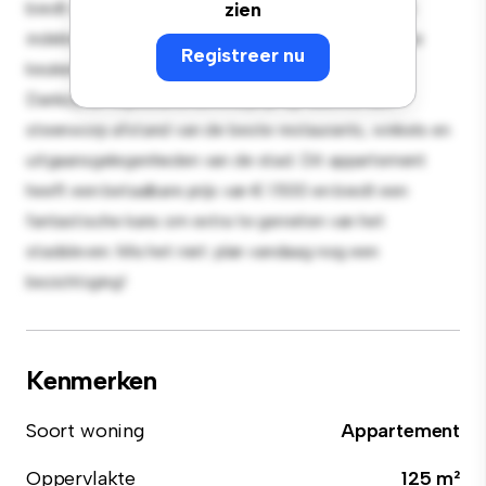
biedt een stijlvolle en gezellige leefruimte. De open
zien
indeling is perfect voor entertainment en de strakke
Registreer nu
keuken is uitgerust met hoogwaardige apparatuur.
Dankzij de toplocatie bevind je je op slechts een
steenworp afstand van de beste restaurants, winkels en
uitgaansgelegenheden van de stad. Dit appartement
heeft een betaalbare prijs van € 1.500 en biedt een
fantastische kans om extra te genieten van het
stadsleven. Mis het niet: plan vandaag nog een
bezichtiging!
Kenmerken
Soort woning
Appartement
Oppervlakte
125 m²