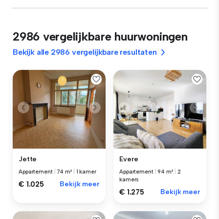
2986 vergelijkbare huurwoningen
Bekijk alle 2986 vergelijkbare resultaten
Jette
Evere
Appartement
|
74 m²
|
1 kamer
Appartement
|
94 m²
|
2
kamers
€ 1.025
Bekijk meer
€ 1.275
Bekijk meer