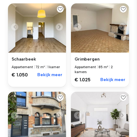
Schaarbeek
Grimbergen
Appartement
|
72 m²
|
1 kamer
Appartement
|
85 m²
|
2
kamers
€ 1.050
Bekijk meer
€ 1.025
Bekijk meer