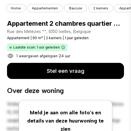
Home
Appartementen
Bascule
2 kamers
Appart
Appartement 2 chambres quartier Châtelain-Tenbosch
Rue des Mélèzes **, 1050 Ixelles, Belgique
Appartement
|
90 m²
|
2 kamers
|
1 jaar geleden
Laatste scan: 1 uur geleden
1 weergaven afgelopen 24 uur
Stel een vraag
Over deze woning
Welkom bij je nieuwe toevluchtsoord in Rue des Mélèzes
15, 1050 Ixelles, Belgique! Dit moderne 2-
Meld je aan om alle foto's en
slaapkamerappartement biedt een stijlvolle en gezellige
details van deze huurwoning te
leefruimte. De open indeling is perfect voor
zien