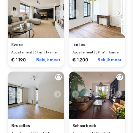
Evere
Ixelles
Appartement
|
67 m²
|
1 kamer
Appartement
|
59 m²
|
1 kamer
€ 1.190
Bekijk meer
€ 1.200
Bekijk meer
Bruxelles
Schaarbeek