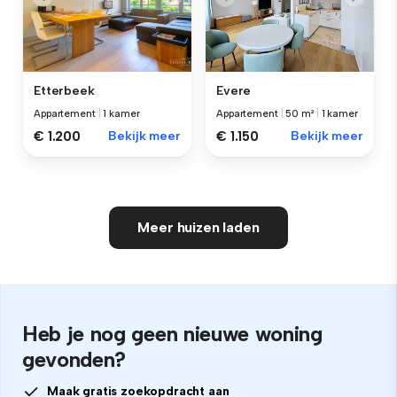
Etterbeek
Evere
Appartement
|
1 kamer
Appartement
|
50 m²
|
1 kamer
€ 1.200
Bekijk meer
€ 1.150
Bekijk meer
Meer huizen laden
Heb je nog geen nieuwe woning
gevonden?
Maak gratis zoekopdracht aan