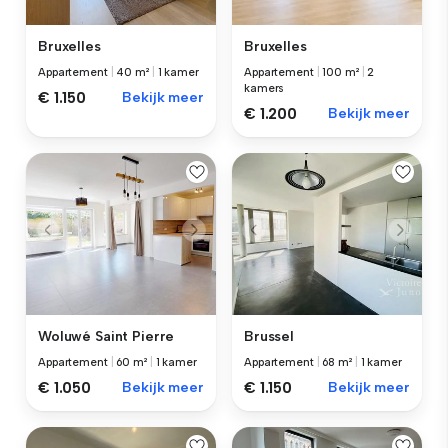
Bruxelles
Bruxelles
Appartement
|
40 m²
|
1 kamer
Appartement
|
100 m²
|
2
kamers
€ 1.150
Bekijk meer
€ 1.200
Bekijk meer
Woluwé Saint Pierre
Brussel
Appartement
|
60 m²
|
1 kamer
Appartement
|
68 m²
|
1 kamer
€ 1.050
Bekijk meer
€ 1.150
Bekijk meer