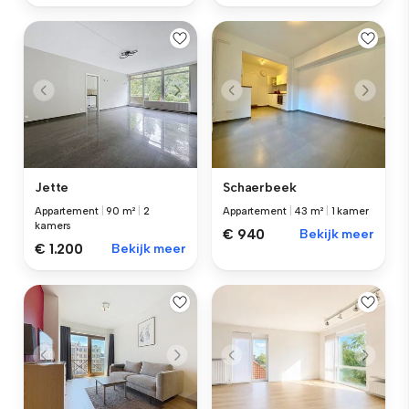
Jette
Schaerbeek
Appartement
|
90 m²
|
2
Appartement
|
43 m²
|
1 kamer
kamers
€ 940
Bekijk meer
€ 1.200
Bekijk meer