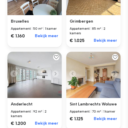
Bruxelles
Grimbergen
Appartement
|
50 m²
|
1 kamer
Appartement
|
85 m²
|
2
kamers
€ 1.160
Bekijk meer
€ 1.025
Bekijk meer
Anderlecht
Sint Lambrechts Woluwe
Appartement
|
92 m²
|
2
Appartement
|
70 m²
|
1 kamer
kamers
€ 1.125
Bekijk meer
€ 1.200
Bekijk meer