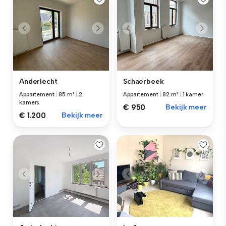
Anderlecht
Schaerbeek
Appartement
|
85 m²
|
2
Appartement
|
82 m²
|
1 kamer
kamers
€ 950
Bekijk meer
€ 1.200
Bekijk meer