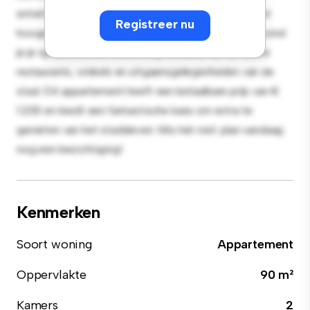
entertainment en de strakke keuken is uitgerust met
Registreer nu
hoogwaardige apparatuur. Dankzij de toplocatie bevind
je je op slechts een steenworp afstand van de beste
restaurants, winkels en uitgaansgelegenheden van de
stad. Dit appartement heeft een betaalbare prijs van €
1.200 en biedt een fantastische kans om extra te
genieten van het stadsleven. Mis het niet: plan vandaag
nog een bezichtiging!
Kenmerken
Soort woning
Appartement
Oppervlakte
90 m²
Kamers
2