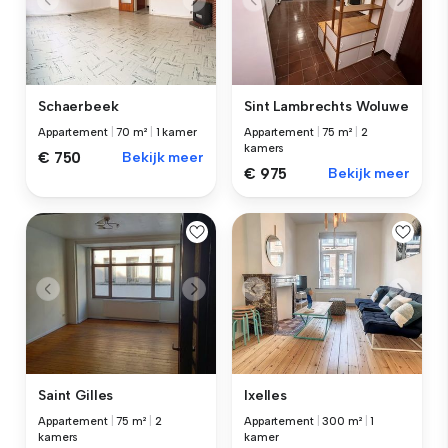
Sint Lambrechts Woluwe
Schaerbeek
Appartement
|
75 m²
|
2
Appartement
|
70 m²
|
1 kamer
kamers
€ 750
Bekijk meer
€ 975
Bekijk meer
Saint Gilles
Ixelles
Appartement
|
75 m²
|
2
Appartement
|
300 m²
|
1
kamers
kamer