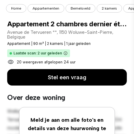
Home
Appartementen
Bemelsveld
2 kamers
App
Appartement 2 chambres dernier étage Quartier Montgomery
Avenue de Tervueren **, 1150 Woluwe-Saint-Pierre,
Belgique
Appartement
|
90 m²
|
2 kamers
|
1 jaar geleden
Laatste scan: 2 uur geleden
20 weergaven afgelopen 24 uur
Stel een vraag
Over deze woning
Welkom bij je nieuwe toevluchtsoord in Avenue de
Tervueren 261, 1150 Woluwe-Saint-Pierre, Belgique! Dit
Meld je aan om alle foto's en
moderne 2-slaapkamerappartement biedt een stijlvolle
details van deze huurwoning te