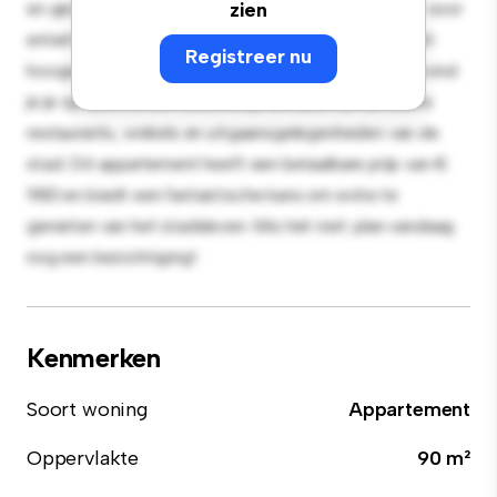
en gezellige leefruimte. De open indeling is perfect voor
zien
entertainment en de strakke keuken is uitgerust met
Registreer nu
hoogwaardige apparatuur. Dankzij de toplocatie bevind
je je op slechts een steenworp afstand van de beste
restaurants, winkels en uitgaansgelegenheden van de
stad. Dit appartement heeft een betaalbare prijs van €
980 en biedt een fantastische kans om extra te
genieten van het stadsleven. Mis het niet: plan vandaag
nog een bezichtiging!
Kenmerken
Soort woning
Appartement
Oppervlakte
90 m²