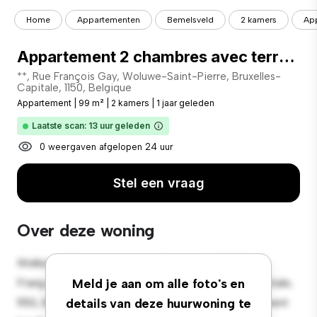
Home
Appartementen
Bemelsveld
2 kamers
App
Appartement 2 chambres avec terrasse
**, Rue François Gay, Woluwe-Saint-Pierre, Bruxelles-
Capitale, 1150, Belgique
Appartement
|
99 m²
|
2 kamers
|
1 jaar geleden
Laatste scan: 13 uur geleden
0 weergaven afgelopen 24 uur
Stel een vraag
Over deze woning
Welkom bij je nieuwe toevluchtsoord in 324, Rue
François Gay, Woluwe-Saint-Pierre, Bruxelles-Capitale,
Meld je aan om alle foto's en
1150, Belgique! Dit moderne 2-slaapkamerappartement
details van deze huurwoning te