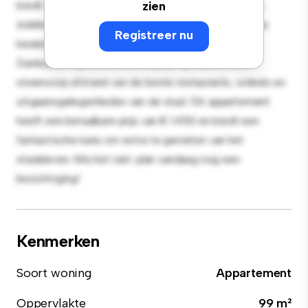
biedt een stijlvolle en gezellige leefruimte. De open
zien
indeling is perfect voor entertainment en de strakke
Registreer nu
keuken is uitgerust met hoogwaardige apparatuur.
Dankzij de toplocatie bevind je je op slechts een
steenworp afstand van de beste restaurants, winkels en
uitgaansgelegenheden van de stad. Dit appartement
heeft een betaalbare prijs van € 1.450 en biedt een
fantastische kans om extra te genieten van het
stadsleven. Mis het niet: plan vandaag nog een
bezichtiging!
Kenmerken
Soort woning
Appartement
Oppervlakte
99 m²