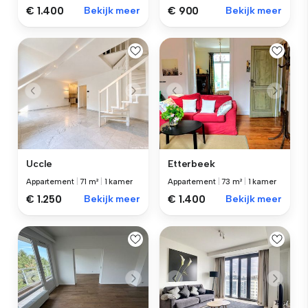
€ 1.400
Bekijk meer
€ 900
Bekijk meer
Uccle
Etterbeek
Appartement
|
71 m²
|
1 kamer
Appartement
|
73 m²
|
1 kamer
€ 1.250
Bekijk meer
€ 1.400
Bekijk meer