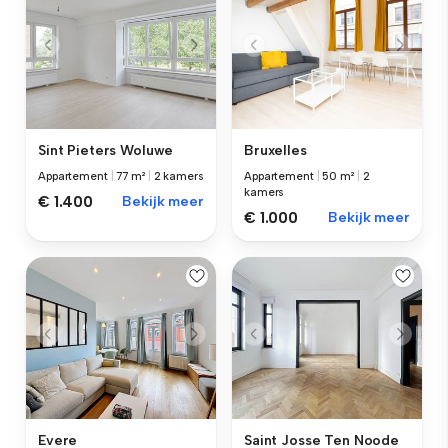
Sint Pieters Woluwe
Bruxelles
Appartement
|
77 m²
|
2 kamers
Appartement
|
50 m²
|
2
kamers
€ 1.400
Bekijk meer
€ 1.000
Bekijk meer
Evere
Saint Josse Ten Noode