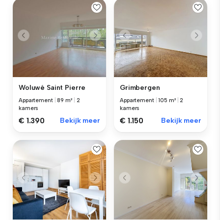
Woluwé Saint Pierre
Grimbergen
Appartement
|
89 m²
|
2
Appartement
|
105 m²
|
2
kamers
kamers
€ 1.390
Bekijk meer
€ 1.150
Bekijk meer