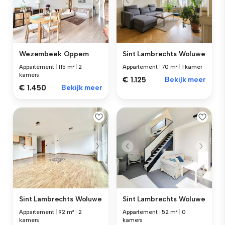
Wezembeek Oppem
Sint Lambrechts Woluwe
Appartement
|
115 m²
|
2
Appartement
|
70 m²
|
1 kamer
kamers
€ 1.125
Bekijk meer
€ 1.450
Bekijk meer
Sint Lambrechts Woluwe
Sint Lambrechts Woluwe
Appartement
|
92 m²
|
2
Appartement
|
52 m²
|
0
kamers
kamers