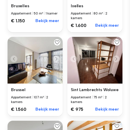
Bruxelles
Ixelles
Appartement
|
50 m²
|
1 kamer
Appartement
|
80 m²
|
2
kamers
€ 1.150
Bekijk meer
€ 1.600
Bekijk meer
Brussel
Sint Lambrechts Woluwe
Appartement
|
107 m²
|
2
Appartement
|
75 m²
|
2
kamers
kamers
€ 1.560
Bekijk meer
€ 975
Bekijk meer