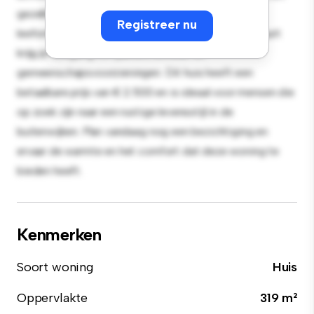
gezellige interieur biedt een comfortabele
Registreer nu
leefomgeving. Gelegen in een gezinsvriendelijke buurt
krijg je toegang tot parken, scholen en
gemeenschapsvoorzieningen. Dit huis heeft een
betaalbare prijs van € 2.500 en is ideaal voor mensen die
op zoek zijn naar een rustige levensstijl in de
buitenwijken. Plan vandaag nog een bezichtiging en
ervaar de warmte en het comfort dat deze woning te
bieden heeft.
Kenmerken
Soort woning
Huis
Oppervlakte
319 m²