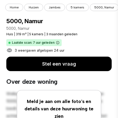
Home
Huizen
Jambes
5 kamers
5000, Namur
5000, Namur
5000, Namur
Huis
|
319 m²
|
5 kamers
|
3 maanden geleden
Laatste scan: 7 uur geleden
3 weergaven afgelopen 24 uur
Stel een vraag
Over deze woning
Welkom in een sfeervolle oase in de buitenwijken van
5000, Namur! Dit charmante huis met 5 slaapkamers
Meld je aan om alle foto's en
biedt een ruime en gastvrije omgeving. De grote
details van deze huurwoning te
achtertuin is perfect voor bijeenkomsten buiten en het
zien