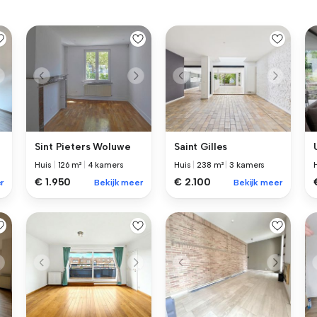
Sint Pieters Woluwe
Saint Gilles
Huis
|
126 m²
|
4 kamers
Huis
|
238 m²
|
3 kamers
€ 1.950
€ 2.100
r
Bekijk meer
Bekijk meer