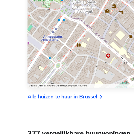
Alle huizen te huur in Brussel
377 vergelijkbare huurwoningen