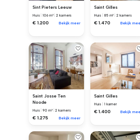
Sint Pieters Leeuw
Saint Gilles
Huis
|
106 m²
|
2 kamers
Huis
|
85 m²
|
2 kamers
€ 1.200
€ 1.470
Bekijk meer
Bekijk mee
Saint Josse Ten
Saint Gilles
Noode
Huis
|
1 kamer
Huis
|
90 m²
|
2 kamers
€ 1.400
Bekijk mee
€ 1.275
Bekijk meer