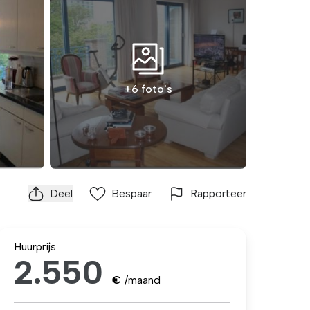
+6 foto's
Deel
Bespaar
Rapporteer
Huurprijs
2.550
€
/maand