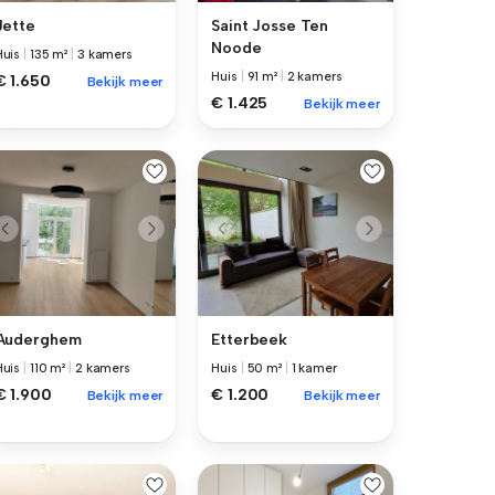
Jette
Saint Josse Ten
Noode
Huis
|
135 m²
|
3 kamers
Huis
|
91 m²
|
2 kamers
€ 1.650
Bekijk meer
€ 1.425
Bekijk meer
Auderghem
Etterbeek
Huis
|
110 m²
|
2 kamers
Huis
|
50 m²
|
1 kamer
€ 1.900
€ 1.200
Bekijk meer
Bekijk meer