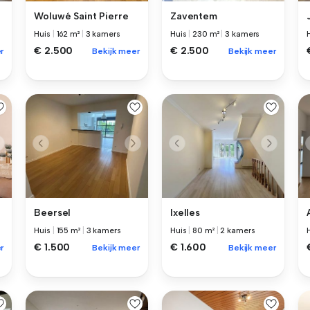
Woluwé Saint Pierre
Zaventem
Huis
|
162 m²
|
3 kamers
Huis
|
230 m²
|
3 kamers
€ 2.500
€ 2.500
r
Bekijk meer
Bekijk meer
Beersel
Ixelles
Huis
|
155 m²
|
3 kamers
Huis
|
80 m²
|
2 kamers
€ 1.500
€ 1.600
r
Bekijk meer
Bekijk meer