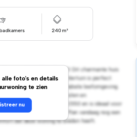
 badkamers
240 m²
nwijken van 1000 BRUXELLES! Dit charmante huis
ije omgeving. De grote achtertuin is perfect
alle foto's en details
 interieur biedt een comfortabele leefomgeving.
urwoning te zien
g je toegang tot parken, scholen en
en betaalbare prijs van € 2.550 en is ideaal voor
istreer nu
ensstijl in de buitenwijken. Plan vandaag nog een
mfort dat deze woning te bieden heeft.