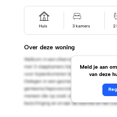
Huis
3 kamers
2
Over deze woning
Welkom in een sfeervolle oase in de buite
met 3 slaapkamers biedt een ruime en gastvr
Meld je aan om 
voor bijeenkomsten buiten en het gezellige
van deze hu
Gelegen in een gezinsvriendelijke buurt krij
gemeenschapsvoorzieningen. Dit huis heeft e
Reg
mensen die op zoek zijn naar een rustige lev
bezichtiging en ervaar de warmte en het co