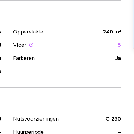
s
Oppervlakte
240 m²
3
Vloer
5
a
Parkeren
Ja
s
0
Nutsvoorzieningen
€ 250
-
Huurperiode
-