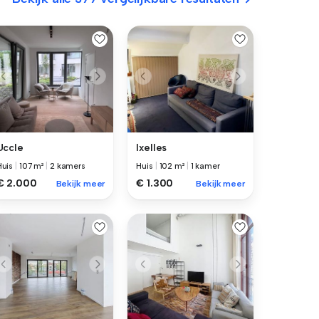
Uccle
Ixelles
Huis
|
107 m²
|
2 kamers
Huis
|
102 m²
|
1 kamer
€ 2.000
€ 1.300
Bekijk meer
Bekijk meer