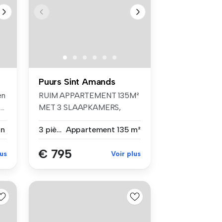
Puurs Sint Amands
en
RUIM APPARTEMENT 135M²
..
MET 3 SLAAPKAMERS,
TERRAS EN GARAG...
on
3 pièces
Appartement
135 m²
€ 795
lus
Voir plus