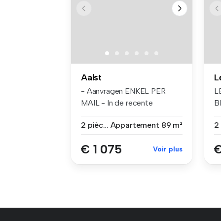
Aalst
L
- Aanvragen ENKEL PER
LE
MAIL - In de recente
B
Residentie G...
to
2 pièces
Appartement
89 m²
€ 1 075
€
Voir plus