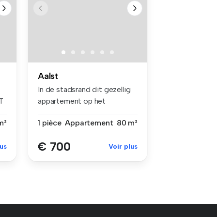
Aalst
In de stadsrand dit gezellig
T
appartement op het
tweede ve...
m²
1 pièce
Appartement
80 m²
€ 700
lus
Voir plus