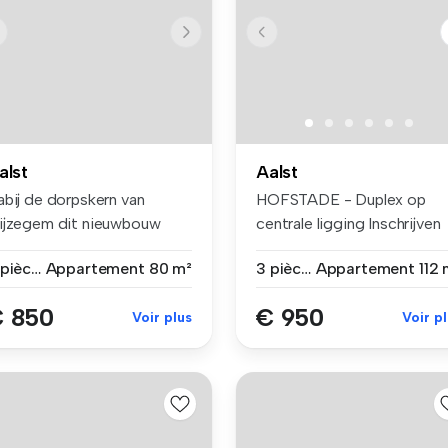
alst
Aalst
abij de dorpskern van
HOFSTADE - Duplex op
ijzegem dit nieuwbouw
centrale ligging Inschrijven
lijkvloer...
voor ...
2 pièces
Appartement
80 m²
3 pièces
Appartement
112 
 850
€ 950
Voir plus
Voir p