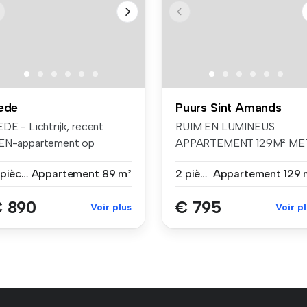
ede
Puurs Sint Amands
DE - Lichtrijk, recent
RUIM EN LUMINEUS
EN-appartement op
APPARTEMENT 129M² ME
plocatie. ...
2 SLAAPKAMERS EN 2...
2 pièces
Appartement
89 m²
2 pièces
Appartement
129 
 890
€ 795
Voir plus
Voir p