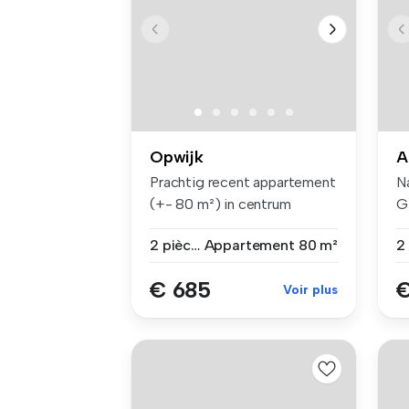
Opwijk
A
Prachtig recent appartement
N
(+- 80 m²) in centrum
G
Opwijk....
ge
2 pièces
Appartement
80 m²
€ 685
€
Voir plus