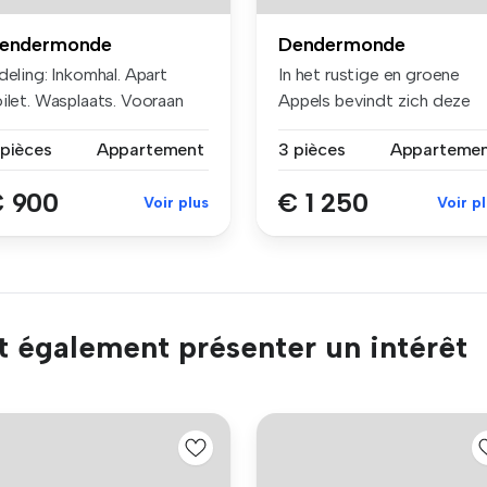
endermonde
Dendermonde
deling: Inkomhal. Apart
In het rustige en groene
oilet. Wasplaats. Vooraan
Appels bevindt zich deze
n ...
prachti...
 pièces
Appartement
3 pièces
Apparteme
 900
€ 1 250
Voir plus
Voir p
t également présenter un intérêt