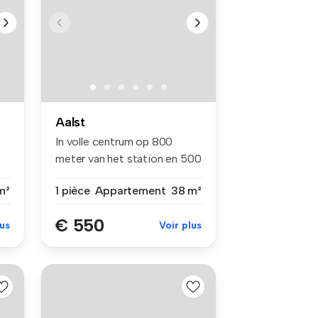
Aalst
In volle centrum op 800
meter van het station en 500
mete...
m²
1 pièce
Appartement
38 m²
€ 550
lus
Voir plus