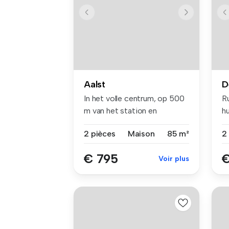
Aalst
D
In het volle centrum, op 500
R
m van het station en
h
winkels...
op
2 pièces
Maison
85 m²
€ 795
€
Voir plus