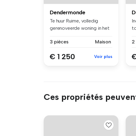
Dendermonde
D
Te huur Ruime, volledig
In
gerenoveerde woning in het
t
landel...
éé
3 pièces
Maison
2
€ 1 250
€
Voir plus
Ces propriétés peuven