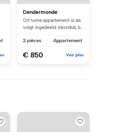
Dendermonde
Dit ruime appartement is als
volgt ingedeeld: inkomhal, b...
nt
2 pièces
Appartement
€ 850
lus
Voir plus