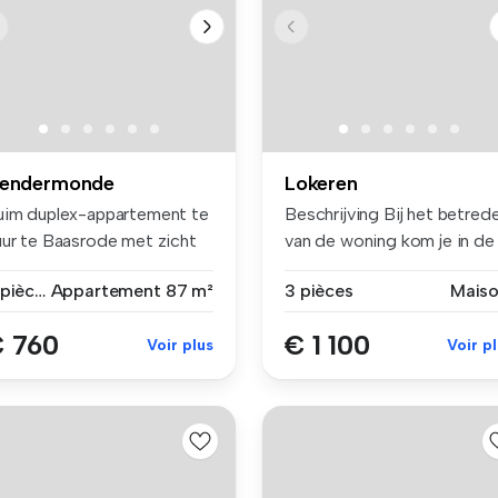
endermonde
Lokeren
uim duplex-appartement te
Beschrijving Bij het betred
uur te Baasrode met zicht
van de woning kom je in de .
 ...
2 pièces
Appartement
87 m²
3 pièces
Mais
 760
€ 1 100
Voir plus
Voir p