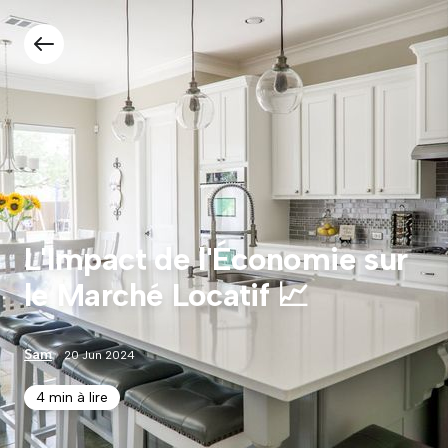
L'Impact de l'Économie sur
le Marché Locatif 📈
Sam
20 Jun 2024
4 min à lire