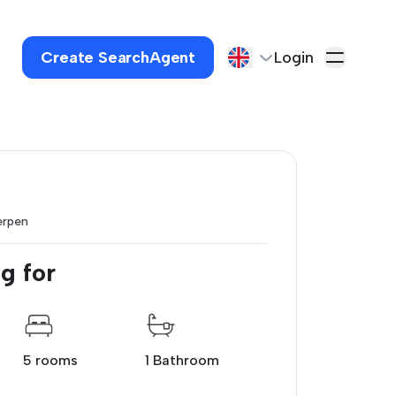
Create SearchAgent
Login
erpen
g for
5 rooms
1 Bathroom