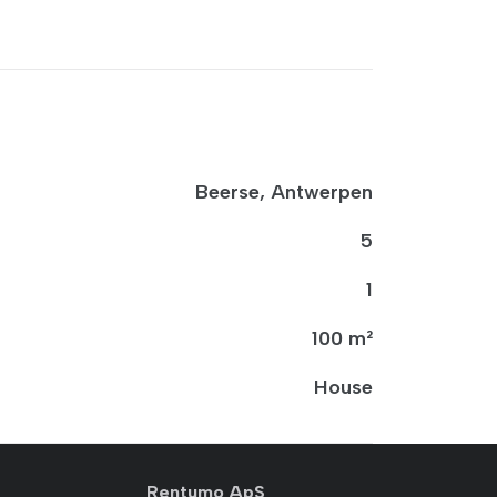
Beerse, Antwerpen
5
1
100 m²
House
Rentumo ApS