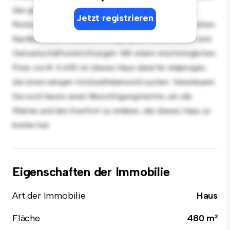
das gemütliche Innere bietet einen komfortablen
Jetzt registrieren
Rückzugsort. Das Haus liegt in einer familienfreundlichen
Nachbarschaft und bietet Zugang zu Parks, Schulen und
Gemeinschaftseinrichtungen. Mit einem erschwinglichen
Preis von € 4.600 ist dieses Haus ideal für diejenigen,
die einen ruhigen Vorstadtlebensstil suchen. Vereinbaren
Sie noch heute einen Besichtigungstermin, um die
Wärme und den Komfort zu erleben, die dieses Haus zu
bieten hat.
Eigenschaften der Immobilie
Art der Immobilie
Haus
Fläche
480 m²