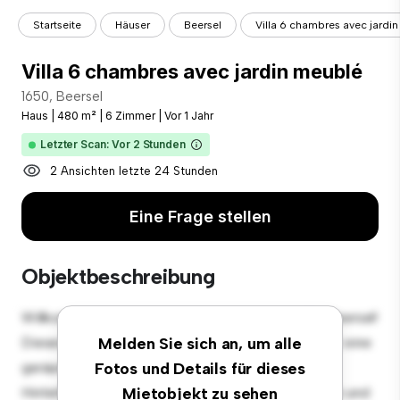
Startseite
Häuser
Beersel
Villa 6 chambres avec jardi
Villa 6 chambres avec jardin meublé
1650, Beersel
Haus
|
480 m²
|
6 Zimmer
|
Vor 1 Jahr
Letzter Scan: Vor 2 Stunden
2 Ansichten letzte 24 Stunden
Eine Frage stellen
Objektbeschreibung
Willkommen in Ihrer neuen Vorstadtoase in 1650, Beersel!
Dieses charmante Haus mit 6 Schlafzimmern bietet eine
Melden Sie sich an, um alle
geräumige und einladende Umgebung. Der große
Fotos und Details für dieses
Hinterhof ist perfekt für Zusammenkünfte im Freien und
Mietobjekt zu sehen